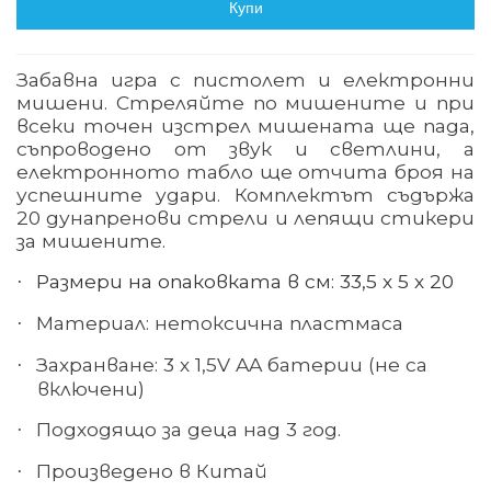
Купи
Забавна игра с пистолет и електронни
мишени. Стреляйте по мишените и при
всеки точен изстрел мишената ще пада,
съпроводено от звук и светлини, а
електронното табло ще отчита броя на
успешните удари. Комплектът съдържа
20 дунапренови стрели и лепящи стикери
за мишените.
Размери на опаковката в см: 33,5 х 5 х 20
·
Материал
:
нетоксична пластмаса
·
Захранване: 3 х 1,5
V AA
батерии (не са
·
включени)
Подходящо за деца над 3 год.
·
Произведено в Китай
·