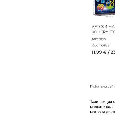
ДЕТСКИ МА
Бърз п
КОНКРУКТО
Armtoys
Код: 16483
11,99 € / 2
Показани са 1
Тази секция 
малките пала
моторни движ