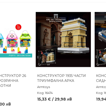
НСТРУКТОР 26
КОНСТРУКТОР 1935 ЧАСТИ
КОНС
реглед
Бърз преглед
РОЗРАЧНА
ТРИУМФАЛНА АРКА
СИДН
ВОТНИ
Armtoys
Armto
Код: 16474
Код: 1
15,33 € / 29,98 лв
19,94
,00 лв