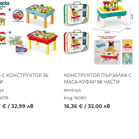
 С КОНСТРУКТОР 56
КОНСТРУКТОР ПЪРЗАЛКА С
Бърз преглед
Бърз преглед
И
МАСА-КУФАР 58 ЧАСТИ
ys
Armtoys
6079
Код: 16080
 € / 32,99 лв
16,36 € / 32,00 лв