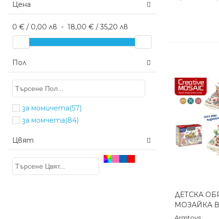
Цена
0 € / 0,00 лв
-
18,00 € / 35,20 лв
Пол
за момичета
(57)
за момчета
(84)
Цвят
ДЕТСКА ОБ
Бърз п
МОЗАЙКА В 
Armtoys