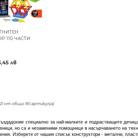
ГНИТЕН
реглед
Р 110 ЧАСТИ
3,45 лв
-21 от общо 85 артикул(а)
създадохме специално за най-малките и подрастващите дечица.
вници, но са и незаменими помощници в насърчаването на тяхн
ения. Изберете от нашия списък конструктори - метални, пластм