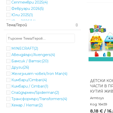
Септември 2025
(4)
Февруари 2026
(5)
Юли 2025
(1)
Юни 2026
(14)
Тема/Герой
Януари 2026
(4)
MINECRAFT
(2)
Авенджърс/Avengers
(4)
Бамсик / Bamsic
(20)
Други
(26)
Железният човек/Iron Man
(4)
Кимбари/Cimbari
(4)
ДЕТСКИ КО
Бърз п
ЧАСТИ В П
Кимбари / Cimbari
(1)
КУТИЯ ЖИ
Спайдърмен/Spiderman
(2)
Armtoys
Трансформърс/Transformers
(4)
Код: 16459
Хемар / Hemar
(2)
8,18 € / 16