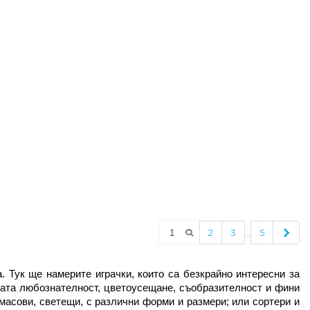
Сле
…
2
3
5
 Тук ще намерите играчки, които са безкрайно интересни за 
ата любознателност, цветоусещане, съобразителност и фини 
асови, светещи, с различни форми и размери; или сортери и 