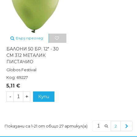
Бърз преглед
БАЛОНИ 50 БР. 12" - 30
СМ 312 МЕТАЛИК
ПИСТАЧИО
Globos Festival
Код: 69227
5,11 €
-
+
Купи
Сле
Показани са 1-21 от общо 27 артикул(а)
2