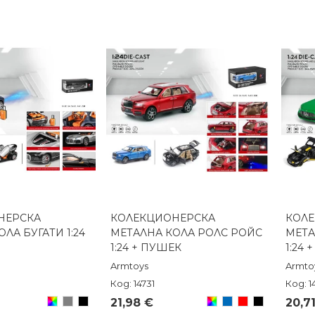
НЕРСКА
КОЛЕКЦИОНЕРСКА
КОЛ
реглед
Бърз преглед
ЛА БУГАТИ 1:24
МЕТАЛНА КОЛА РОЛС РОЙС
МЕТА
1:24 + ПУШЕК
1:24 
Armtoys
Armto
Код: 14731
Код: 1
Произволен/
Сив
Черен
Произволен/
Син
Червен
Черен
21,98 €
20,7
микс
микс