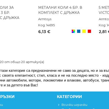
ОЛИ ЗА
МЕТАЛНИ КОЛИ 4 БР. В
5 МЕ
реглед
Бърз преглед
3 БР.
КОМПЛЕКТ С ДРЪЖКА
VICT
С ДРЪЖКА
Armtoys
Armto
Код: 14695
Код: 1
Произволен/
Син
Жълт
Червен
6,13 €
2,81 
микс
-20 от общо 20 артикул(а)
тази категория са предназначени не само за децата, но и за въ
 своята елегантност, стил, класа и не на последно място - изд
ини автомобили, мотори, локомотиви и влакове, автобуси, тра
е и за детето във Вас!
ВРЪЗКИ
КАТЕГОРИИ
ки
Всички играчки