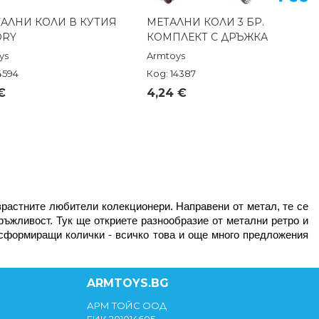
ТАЛНИ КОЛИ В КУТИЯ
МЕТАЛНИ КОЛИ 3 БР.
Бърз преглед
Бърз преглед
ORY
КОМПЛЕКТ С ДРЪЖКА
ys
Armtoys
4594
Код: 14387
€
4,24 €
зрастните любители колекционери. Направени от метал, те се 
ръжливост. Тук ще откриете разнообразие от метални ретро и 
нсформиращи колички - всичко това и още много предложения 
ARMTOYS.BG
АРМ ТОЙС ООД
ЕИК 201014605