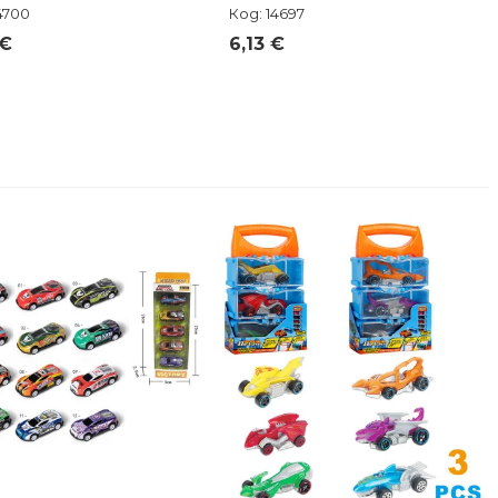
4700
Код: 14697
 €
6,13 €