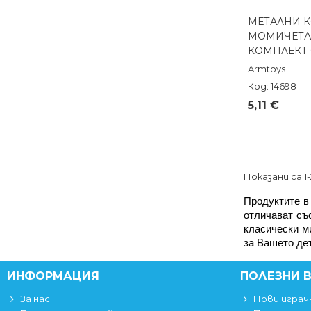
МЕТАЛНИ К
Бърз п
МОМИЧЕТА 
КОМПЛЕКТ 
Armtoys
Код: 14698
5,11 €
Показани са 1
Продуктите в 
отличават със
класически м
за Вашето дет
ИНФОРМАЦИЯ
ПОЛЕЗНИ 
За нас
Нови играч