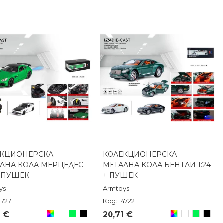
ЕКЦИОНЕРСКА
КОЛЕКЦИОНЕРСКА
Бърз преглед
Бърз преглед
ЛНА КОЛА МЕРЦЕДЕС
МЕТАЛНА КОЛА БЕНТЛИ 1:24
+ ПУШЕК
+ ПУШЕК
ys
Armtoys
4727
Код: 14722
Произволен/
Бял
Зелен
Черен
Произволен/
Бял
Зелен
Чере
1 €
20,71 €
микс
микс