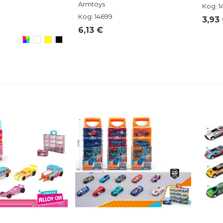
Armtoys
Код: 1
Код: 14699
3,93
6,13 €
Произволен/
Бял
Жълт
Черен
микс