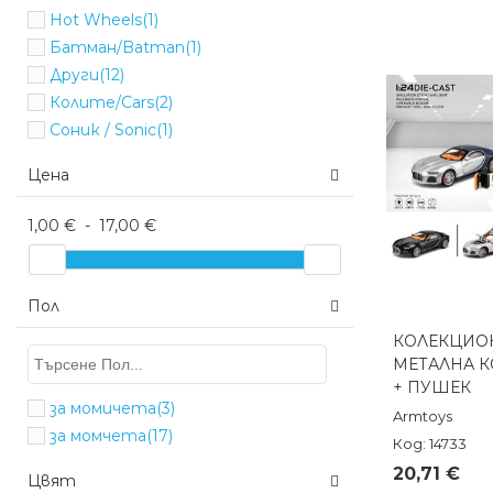
Hot Wheels
(1)
Батман/Batman
(1)
Други
(12)
Колите/Cars
(2)
Соник / Sonic
(1)
Цена
1,00 €
-
17,00 €
Пол
КОЛЕКЦИО
Бърз п
МЕТАЛНА КО
+ ПУШЕК
за момичета
(3)
Armtoys
за момчета
(17)
Код: 14733
20,71 €
Цвят