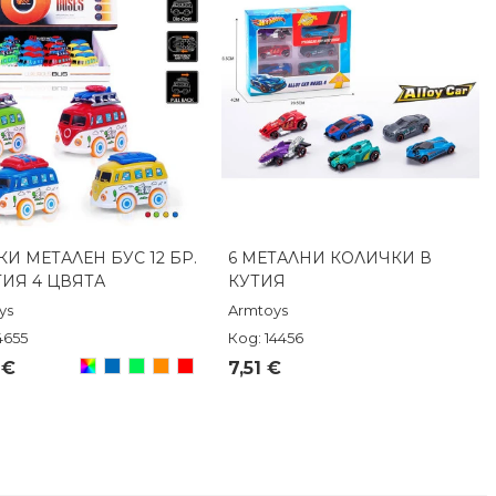
КИ МЕТАЛЕН БУС 12 БР.
6 МЕТАЛНИ КОЛИЧКИ В
Бърз преглед
Бърз преглед
ТИЯ 4 ЦВЯТА
КУТИЯ
ys
Armtoys
4655
Код: 14456
Произволен/
Син
Зелен
Оранжев
Червен
 €
7,51 €
микс