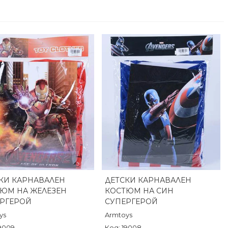
КИ КАРНАВАЛЕН
ДЕТСКИ КАРНАВАЛЕН
Бърз преглед
Бърз преглед
ЮМ НА ЖЕЛЕЗЕН
КОСТЮМ НА СИН
РГЕРОЙ
СУПЕРГЕРОЙ
ys
Armtoys
19009
Код: 19008