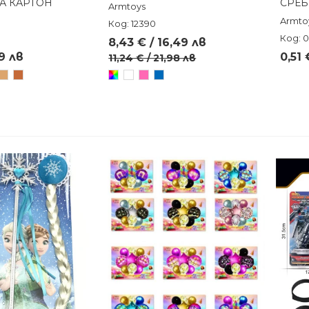
НА КАРТОН
СРЕБ
Armtoys
Armto
Код: 12390
Код: 0
8,43 € / 16,49 лв
99 лв
0,51 
11,24 € / 21,98 лв
н
дра
Старо
Бронзов
Произволен/
Бял
Розов
Син
злато
микс