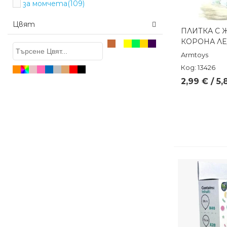
за момчета
(109)
Цвят
ПЛИТКА С 
Бърз п
КОРОНА Л
Armtoys
Код: 13426
2,99 € / 5,