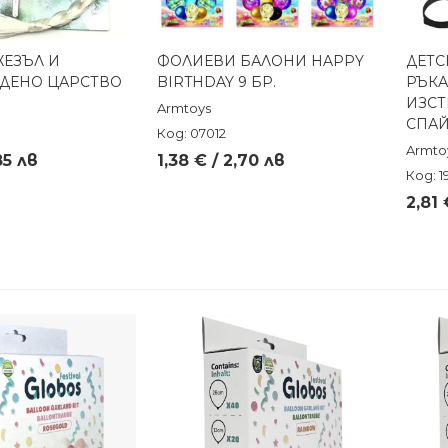
ЖЕЗЪЛ И
ФОЛИЕВИ БАЛОНИ HAPPY
ДЕТС
реглед
Бърз преглед
ЕДЕНО ЦАРСТВО
BIRTHDAY 9 БР.
РЪКА
ИЗСТ
Armtoys
СПА
Код: 07012
Armto
85 лв
1,38 € / 2,70 лв
Код: 1
2,81 