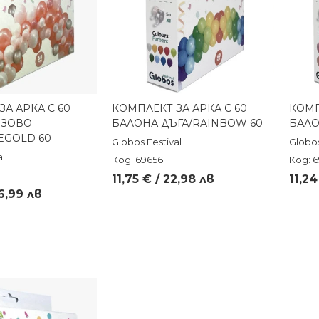
А АРКА С 60
КОМПЛЕКТ ЗА АРКА С 60
КОМП
реглед
Бърз преглед
ОЗОВО
БАЛОНА ДЪГА/RAINBOW 60
БАЛО
EGOLD 60
Globos Festival
Globos
al
Код: 69656
Код: 
11,75 € / 22,98 лв
11,24
26,99 лв