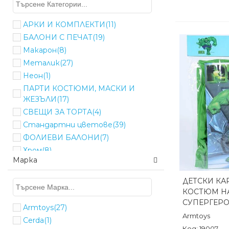
АРКИ И КОМПЛЕКТИ
(11)
БАЛОНИ С ПЕЧАТ
(19)
Макарон
(8)
Металик
(27)
Неон
(1)
ПАРТИ КОСТЮМИ, МАСКИ И
ЖЕЗЪЛИ
(17)
СВЕЩИ ЗА ТОРТА
(4)
Стандартни цветове
(39)
ФОЛИЕВИ БАЛОНИ
(7)
Хром
(8)
Марка
ДЕТСКИ КА
Бърз п
КОСТЮМ НА
СУПЕРГЕР
Armtoys
(27)
Armtoys
Cerda
(1)
Код: 19007