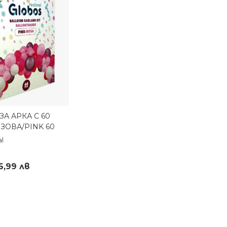
А АРКА С 60
реглед
ЗОВА/PINK 60
al
26,99 лв