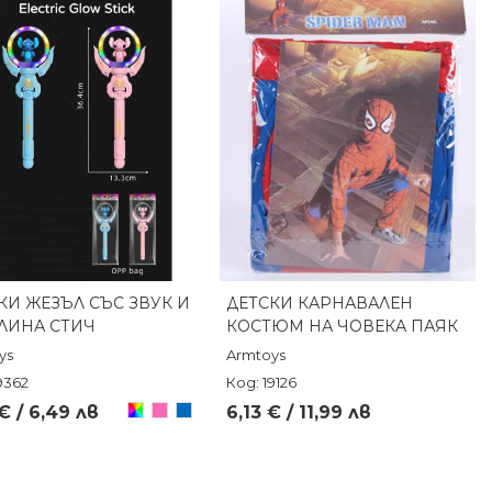
КИ ЖЕЗЪЛ СЪС ЗВУК И
ДЕТСКИ КАРНАВАЛЕН
Бърз преглед
Бърз преглед
ЛИНА СТИЧ
КОСТЮМ НА ЧОВЕКА ПАЯК
ys
Armtoys
9362
Код: 19126
Произволен/
Розов
Син
€ / 6,49 лв
6,13 € / 11,99 лв
микс