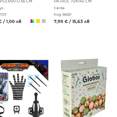
РО/ЗЛАТО 65 СМ
PATROL 70X140 СМ
ys
Cerda
7011
Код: 66521
Произволен/
Златен
Сребърен
€ / 1,00 лв
7,99 € / 15,63 лв
микс