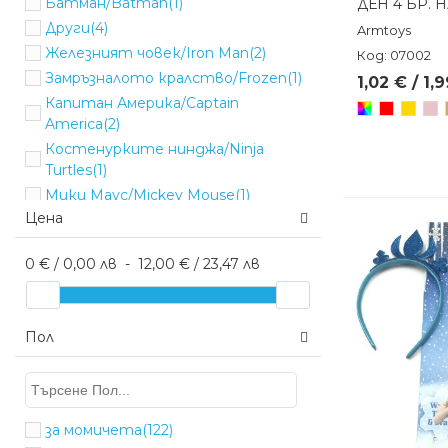
Батман/Batman
(1)
ДЕН 4 БР. 
Други
(4)
Armtoys
Железният човек/Iron Man
(2)
Код: 07002
Замръзналото кралство/Frozen
(1)
1,02 € / 1,
Капитан Америка/Captain
Произволен/
Червен
Злате
Пу
America
(2)
микс
Костенурките нинджа/Ninja
Turtles
(1)
Мики Маус/Mickey Mouse
(1)
Цена
Пес патрул/Paw Patrol
(1)
Соник / Sonic
(1)
0 € / 0,00 лв
-
12,00 € / 23,47 лв
Спайдърмен/Spiderman
(4)
Стич/Stitch
(2)
Хълк/Hulk
(2)
Пол
за момичета
(122)