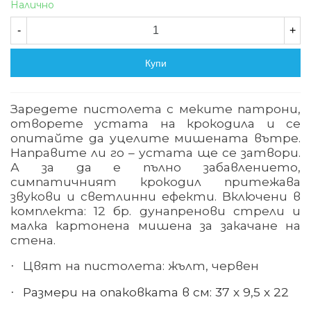
Налично
-
+
Купи
Заредете пистолета с меките патрони,
отворете устата на крокодила и се
опитайте да уцелите мишената вътре.
Направите ли го – устата ще се затвори.
А за да е пълно забавлението,
симпатичният крокодил притежава
звукови и светлинни ефекти. Включени в
комплекта: 12 бр. дунапренови стрели и
малка картонена мишена за закачане на
стена.
Цвят на пистолета: жълт, червен
·
Размери на опаковката в см: 37 х 9,5 х 22
·