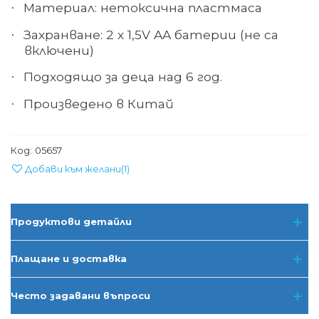
Материал
:
нетоксична пластмаса
·
Захранване: 2 х 1,5
V AA
батерии (не са
·
включени)
Подходящо за деца над 6 год.
·
Произведено в Китай
·
Код:
05657
Добави към желани
(
1
)
Продуктови детайли
Плащане и доставка
Често задавани въпроси