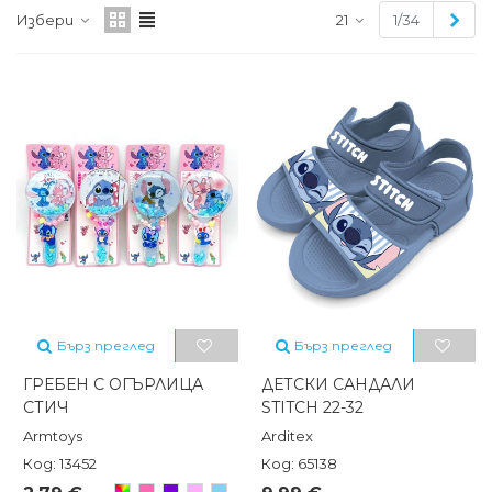
Сле
Избери
21
1/34
Бърз преглед
Бърз преглед
ГРЕБЕН С ОГЪРЛИЦА
ДЕТСКИ САНДАЛИ
СТИЧ
STITCH 22-32
Armtoys
Arditex
Код: 13452
Код: 65138
Произволен/
Розов
Лилав
Светлорозов
Светлосин