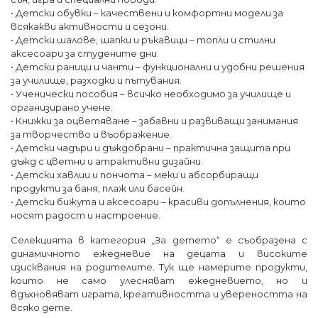
• Детски обувки – качествени и комфортни модели за
всякакви активности и сезони.
• Детски шалове, шапки и ръкавици – топли и стилни
аксесоари за студените дни.
• Детски раници и чанти – функционални и удобни решения
за училище, разходки и пътувания.
• Ученически пособия – всичко необходимо за училище и
организирано учене.
• Книжки за оцветяване – забавни и развиващи занимания
за творчество и въображение.
• Детски чадъри и дъждобрани – практична защита при
дъжд с цветни и атрактивни дизайни.
• Детски хавлии и пончота – меки и абсорбиращи
продукти за баня, плаж или басейн.
• Детски бижута и аксесоари – красиви допълнения, които
носят радост и настроение.
Селекцията в категория „За детето“ е съобразена с
динамичното ежедневие на децата и високите
изисквания на родителите. Тук ще намерите продукти,
които не само улесняват ежедневието, но и
вдъхновяват играта, креативността и увереността на
всяко дете.