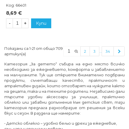
Код: 66401
8,69 €
-
+
Купи
Показани са 1-21 от общо 709
Сле
…
2
3
34
артикул(а)
Категория „За детето“ събира на едно място всичко
необходимо за ежедневието, комфорта и забавлението
на малчуганите. Тук ще откриете внимателно подбрани
продукти, съчетаващи качество, практичност и
атрактивен дизайн, които отговарят на нуждите както
на децата, така и на техните родители. Независимо дали
търсите удобни аксесоари за училище, практично
облекло или забавни допълнения към детския свят, тази
категория предлага разнообразие от решения за всеки
вкус и сезон. В раздела ще намерите:
• Детско облекло – удобно бельо и дрехи за ежедневие,
сън, игра и специални поводи.