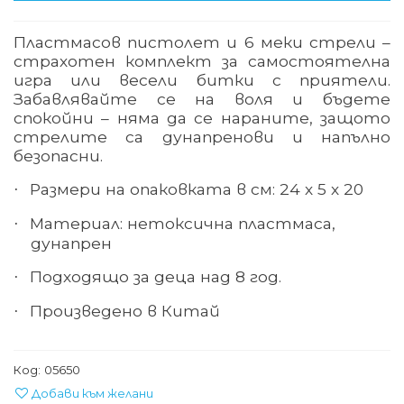
Пластмасов пистолет и 6 меки стрели –
страхотен комплект за самостоятелна
игра или весели битки с приятели.
Забавлявайте се на воля и бъдете
спокойни – няма да се нараните, защото
стрелите са дунапренови и напълно
безопасни.
Размери на опаковката в см: 24 х 5 х 20
·
Материал:
нетоксична пластмаса,
·
дунапрен
Подходящо за деца над
8
год.
·
Произведено в Китай
·
Код:
05650
Добави към желани