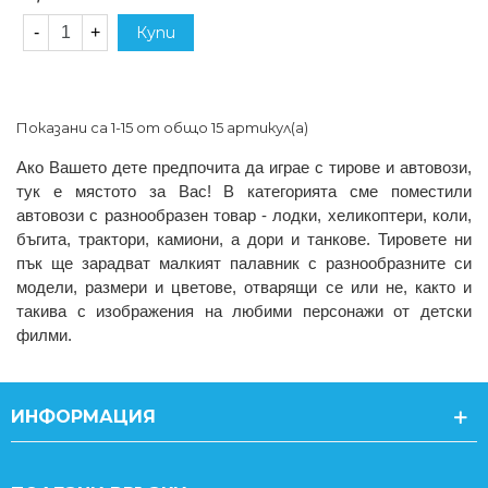
-
+
Купи
Показани са 1-15 от общо 15 артикул(а)
Ако Вашето дете предпочита да играе с тирове и автовози, 
тук е мястото за Вас! В категорията сме поместили 
автовози с разнообразен товар - лодки, хеликоптери, коли, 
бъгита, трактори, камиони, а дори и танкове. Тировете ни 
пък ще зарадват малкият палавник с разнообразните си 
модели, размери и цветове, отварящи се или не, както и 
такива с изображения на любими персонажи от детски 
филми.
ИНФОРМАЦИЯ