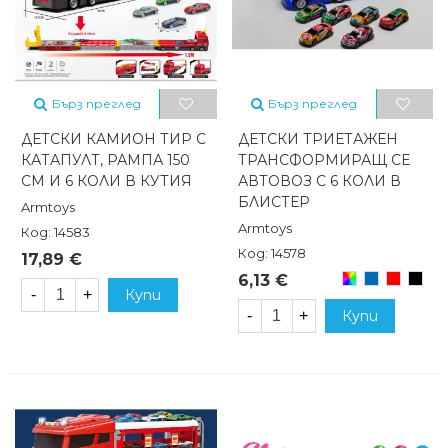
Бърз преглед
Бърз преглед
ДЕТСКИ КАМИОН ТИР С
ДЕТСКИ ТРИЕТАЖЕН
КАТАПУЛТ, РАМПА 150
ТРАНСФОРМИРАЩ СЕ
СМ И 6 КОЛИ В КУТИЯ
АВТОВОЗ С 6 КОЛИ В
БЛИСТЕР
Armtoys
Armtoys
Код: 14583
Код: 14578
17,89 €
Произволен/
Син
Червен
Чере
6,13 €
микс
-
+
Купи
-
+
Купи