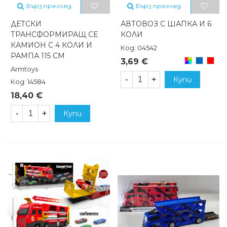
Бърз преглед
Бърз преглед
ДЕТСКИ
АВТОВОЗ С ШАПКА И 6
ТРАНСФОРМИРАЩ СЕ
КОЛИ
КАМИОН С 4 КОЛИ И
Код: 04542
РАМПА 115 СМ
Произволен
Син
Черв
3,69 €
микс
Armtoys
-
+
Купи
Код: 14584
18,40 €
-
+
Купи