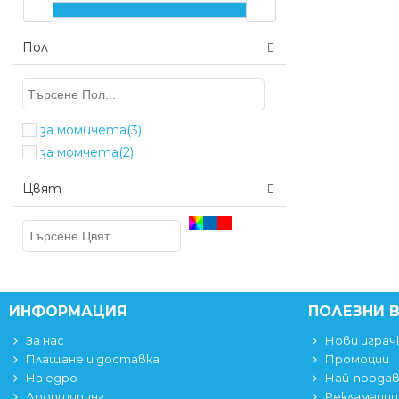
Пол
за момичета
(3)
за момчета
(2)
Цвят
ИНФОРМАЦИЯ
ПОЛЕЗНИ 
За нас
Нови играч
Плащане и доставка
Промоции
На едро
Най-прода
Дропшипинг
Рекламации