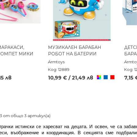
МАРАКАСИ,
МУЗИКАЛЕН БАРАБАН
ДЕТС
реглед
Бърз преглед
РОМПЕТ МИКИ
РОБОТ НА БАТЕРИИ
БАРА
Armtoys
Armto
Код: 12889
Код: 1
Произволен/
Син
Червен
,15 лв
10,99 € / 21,49 лв
7,15 
микс
-3 от общо 3 артикул(а)
грачки истински се харесват на децата. И освен, че са забав
еси, въображение и координация. В секцията сме подбрали