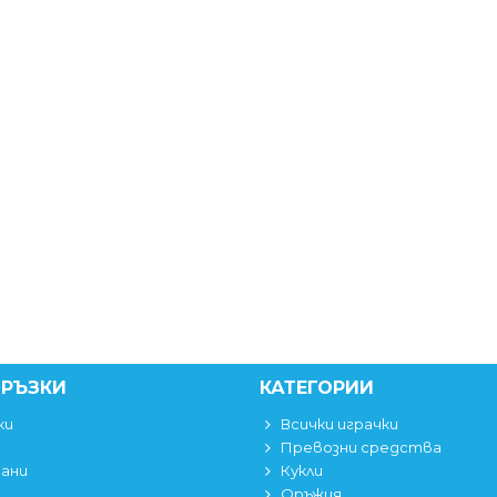
ВРЪЗКИ
КАТЕГОРИИ
ки
Всички играчки
Превозни средства
вани
Кукли
Оръжия