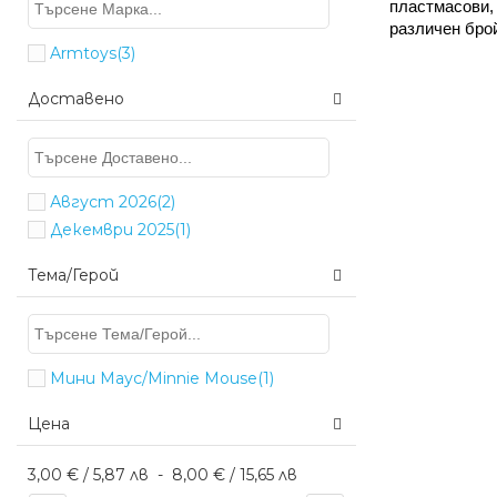
пластмасови,
различен брой
Armtoys
(3)
Доставено
Август 2026
(2)
Декември 2025
(1)
Тема/Герой
Мини Маус/Minnie Mouse
(1)
Цена
3,00 € / 5,87 лв
-
8,00 € / 15,65 лв