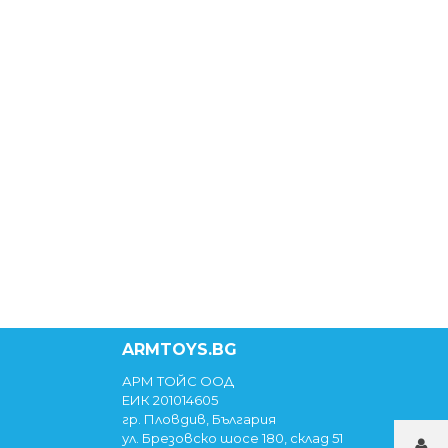
ARMTOYS.BG
АРМ ТОЙС ООД
ЕИК 201014605
гр. Пловдив, България
ул. Брезовско шосе 180, склад 51