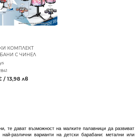
КИ КОМПЛЕКТ
Бърз преглед
БАНИ С ЧИНЕЛ
ys
2841
€ / 13,98 лв
ни, те дават възможност на малките палавници да развиват 
 най-различни варианти на детски барабани: метални или 