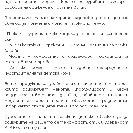
ще откриете модели, които осигуряват комфорт,
свобода на движение и приятна визия.
В асортимента ще намерите разнообразие от детско
облекло за момчета и момичета, включително:
• Пижами – удобни и меки модели за спокоен и пълноценен
сън.
• Бански костюми – практични и стилни решения за плаж и
басейн.
• Чорапи – комфортни и издръжливи, подходящи за
ежедневна употреба.
• Детско бельо – меко и удобно, съобразено с
чувствителната детска кожа.
Всички продукти са изработени от качествени материи,
които осигуряват мекота, издръжливост и лесна
поддръжка. Цветните дизайни, забавните щампи и
модерните кройки правят облеклото предпочитан
избор както от децата, така и от родителите.
Изберете от нашата селекция детско облекло, за да
осигурите на вашето дете комфорт, стил и увереност
във всяка ситуация.