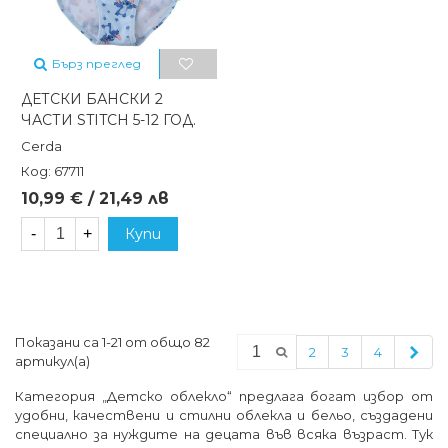
Бърз преглед
ДЕТСКИ БАНСКИ 2
ЧАСТИ STITCH 5-12 ГОД.
Cerda
Код: 67711
10,99 € / 21,49 лв
-
+
Купи
Показани са 1-21 от общо 82
Сле
2
3
4
артикул(а)
Категория „Детско облекло“ предлага богат избор от
удобни, качествени и стилни облекла и бельо, създадени
специално за нуждите на децата във всяка възраст. Тук