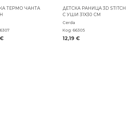
КА ТЕРМО ЧАНТА
ДЕТСКА РАНИЦА 3D STITCH
Бърз преглед
Бърз преглед
CH
С УШИ 31X30 СМ
Cerda
66307
Код: 66305
 €
12,19 €