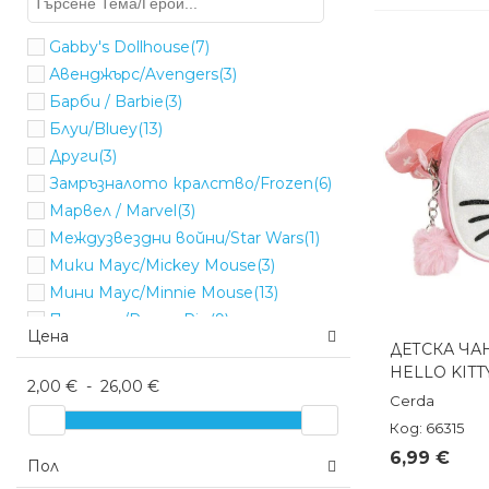
Gabby's Dollhouse
(7)
Авенджърс/Avengers
(3)
Барби / Barbie
(3)
Блуи/Bluey
(13)
Други
(3)
Замръзналото кралство/Frozen
(6)
Марвел / Marvel
(3)
Междузвездни войни/Star Wars
(1)
Мики Маус/Mickey Mouse
(3)
Мини Маус/Minnie Mouse
(13)
Пепа пиг/Peppa Pig
(9)
Цена
Пес патрул/Paw Patrol
(9)
ДЕТСКА ЧА
Бърз п
HELLO KITT
Соник / Sonic
(4)
2,00 €
-
26,00 €
Спайдърмен/Spiderman
(11)
Cerda
Стич/Stitch
(24)
Код: 66315
Хелоу Кити/Hello Kitty
(5)
6,99 €
Пол