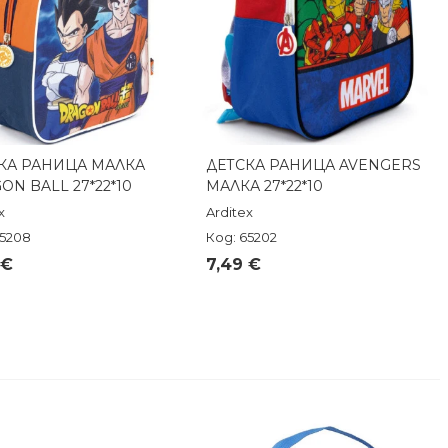
КА РАНИЦА МАЛКА
ДЕТСКА РАНИЦА AVENGERS
Бърз преглед
Бърз преглед
ON BALL 27*22*10
МАЛКА 27*22*10
x
Arditex
65208
Код: 65202
 €
7,49 €