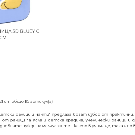
НИЦА 3D BLUEY С
реглед
 СМ
-21 от общо 115 артикул(а)
етски раници и чанти“ предлага богат избор от практични,
 от раници за ясла и детска градина, ученически раници и 
дневните нужди на малчуганите – както в училище, така и по в