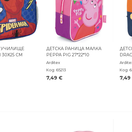
А УЧИЛИЩЕ
ДЕТСКА РАНИЦА МАЛКА
ДЕТС
реглед
Бърз преглед
 30Х25 СМ
PEPPA PIG 27*22*10
DRAG
Arditex
Ardite
Код: 65213
Код: 
7,49 €
7,49