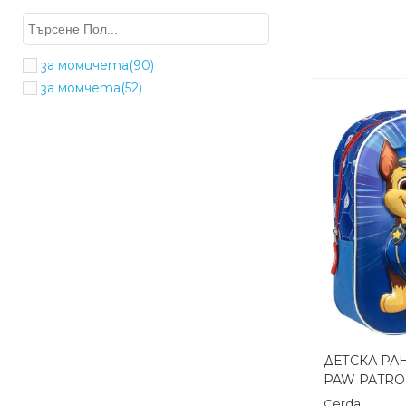
за момичета
(90)
за момчета
(52)
ДЕТСКА РАН
Бърз п
PAW PATRO
Cerda