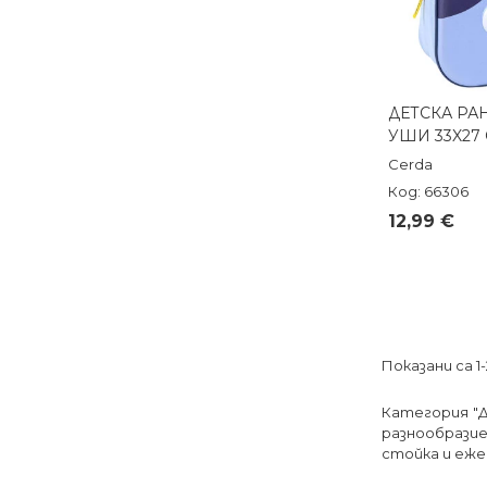
ДЕТСКА РА
Бърз п
УШИ 33X27
Cerda
Код: 66306
12,99 €
Показани са 1
Категория "Д
разнообразие
стойка и еже