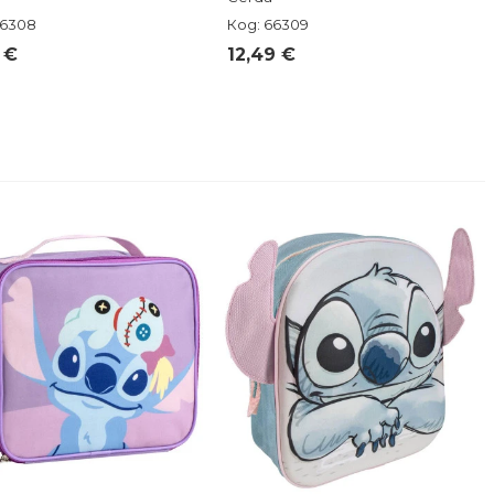
66308
Код: 66309
 €
12,49 €