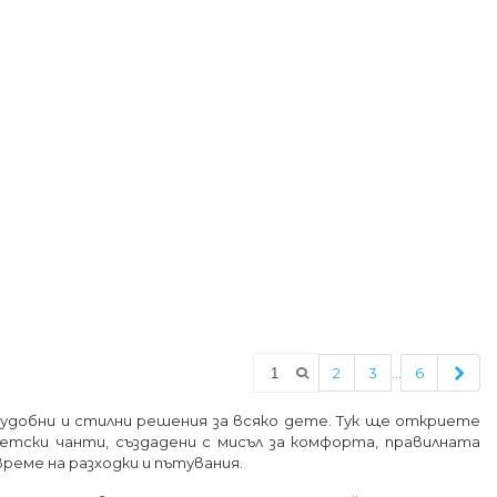
Сле
…
2
3
6
 удобни и стилни решения за всяко дете. Тук ще откриете
детски чанти, създадени с мисъл за комфорта, правилната
реме на разходки и пътувания.