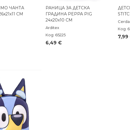
РМО ЧАНТА
РАНИЦА ЗА ДЕТСКА
ДЕТС
реглед
Бърз преглед
6x21x11 СМ
ГРАДИНА PEPPA PIG
STIT
24x20x10 СМ
Cerda
Arditex
Код: 
Код: 65225
7,99
6,49 €