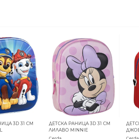
ИЦА 3D 31 СМ
ДЕТСКА РАНИЦА 3D 31 СМ
ДЕТС
реглед
Бърз преглед
L
ЛИЛАВО MINNIE
ДЖОБ
Cerda
Cerda