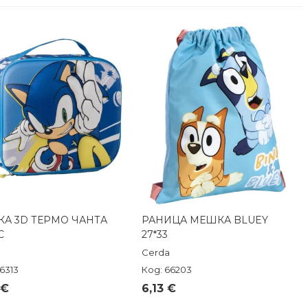
КА 3D ТЕРМО ЧАНТА
РАНИЦА МЕШКА BLUEY
Бърз преглед
Бърз преглед
C
27*33
Cerda
6313
Код: 66203
 €
6,13 €