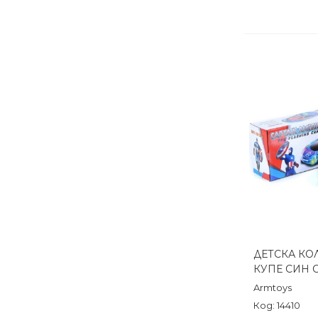
ДЕТСКА КО
Бърз п
КУПЕ СИН 
Armtoys
Код: 14410