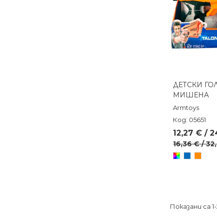
ДЕТСКИ ГО
Бърз п
МИШЕНА
Armtoys
Код: 05651
12,27 € / 
16,36 € / 32
Произволен/
Син
Оран
микс
Показани са 1