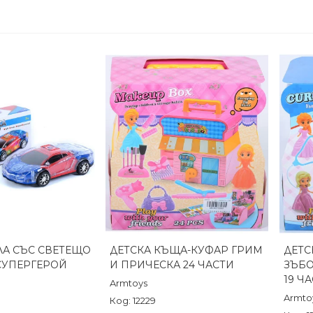
ЛА СЪС СВЕТЕЩО
ДЕТСКА КЪЩА-КУФАР ГРИМ
ДЕТС
реглед
Бърз преглед
СУПЕРГЕРОЙ
И ПРИЧЕСКА 24 ЧАСТИ
ЗЪБО
19 Ч
Armtoys
Armto
Код: 12229