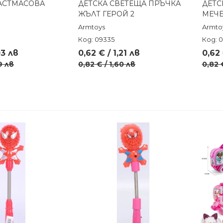
АСТМАСОВА
ДЕТСКА СВЕТЕЩА ПРЪЧКА
ДЕТС
реглед
Бърз преглед
ЖЪЛТ ГЕРОЙ 2
МЕЧ
Armtoys
Armto
Код: 09335
Код: 
03 лв
0,62 € / 1,21 лв
0,62 
9 лв
0,82 € / 1,60 лв
0,82 