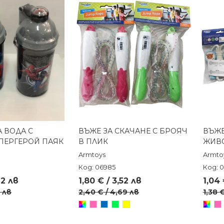
А ВОДА С
ВЪЖЕ ЗА СКАЧАНЕ С БРОЯЧ
ВЪЖЕ
реглед
Бърз преглед
ПЕРГЕРОЙ ПАЯК
В ПЛИК
ЖИВО
Armtoys
Armto
Код: 06985
Код: 
62 лв
1,80 € / 3,52 лв
1,04 
0 лв
2,40 € / 4,69 лв
1,38 
Произволен/
Розов
Син
Зелен
Жълт
Произ
Ро
микс
микс