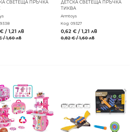
КА СВЕТЕЩА ПРЪЧКА
ДЕТСКА СВЕТЕЩА ПРЪЧКА
Бърз преглед
Бърз преглед
Е
ТИКВА
ys
Armtoys
09338
Код: 09327
€ / 1,21 лв
0,62 € / 1,21 лв
€ / 1,60 лв
0,82 € / 1,60 лв