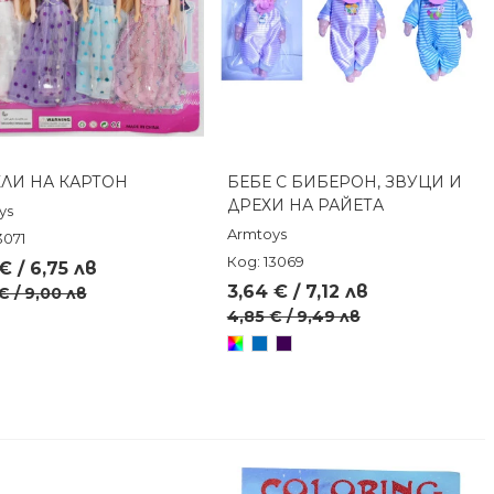
КЛИ НА КАРТОН
БЕБЕ С БИБЕРОН, ЗВУЦИ И
Бърз преглед
Бърз преглед
ДРЕХИ НА РАЙЕТА
ys
Armtoys
3071
Код: 13069
€ / 6,75 лв
3,64 € / 7,12 лв
€ / 9,00 лв
4,85 € / 9,49 лв
Произволен/
Син
Лилав
микс