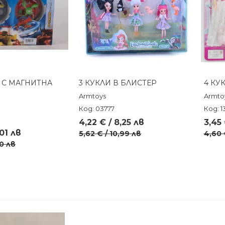
 С МАГНИТНА
3 КУКЛИ В БЛИСТЕР
4 КУ
реглед
Бърз преглед
Armtoys
Armto
Код: 03777
Код: 1
4,22 € / 8,25 лв
3,45 
,01 лв
5,62 € / 10,99 лв
4,60 
00 лв