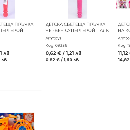
ЕТЕЩА ПРЪЧКА
ДЕТСКА СВЕТЕЩА ПРЪЧКА
ДЕТС
реглед
Бърз преглед
ПЕРГЕРОЙ
ЧЕРВЕН СУПЕРГЕРОЙ ПАЯК
НА К
Armtoys
Armto
Код: 09336
Код: 1
21 лв
0,62 € / 1,21 лв
11,12
0 лв
0,82 € / 1,60 лв
14,82