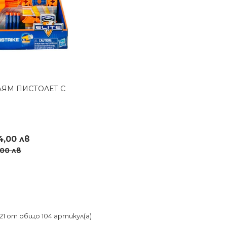
ЛЯМ ПИСТОЛЕТ С
реглед
24,00 лв
,00 лв
жев
-21 от общо 104 артикул(а)