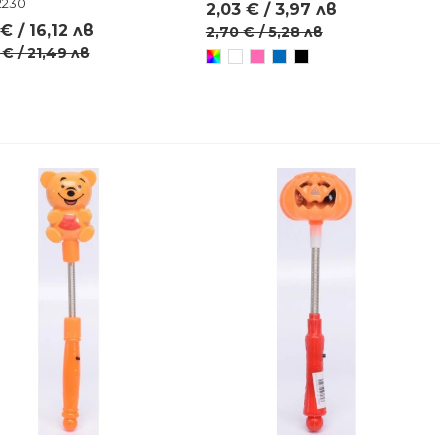
2230
2,03 € / 3,97 лв
€ / 16,12 лв
2,70 € / 5,28 лв
 € / 21,49 лв
Произволен/
Бял
Розов
Син
Черен
микс