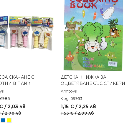
 ЗА СКАЧАНЕ С
ДЕТСКА КНИЖКА ЗА
Бърз преглед
Бърз преглед
ТНИ В ПЛИК
ОЦВЕТЯВАНЕ СЪС СТИКЕРИ
ys
Armtoys
06986
Код: 09953
€ / 2,03 лв
1,15 € / 2,25 лв
€ / 2,70 лв
1,53 € / 2,99 лв
волен/
зов
Син
Жълт