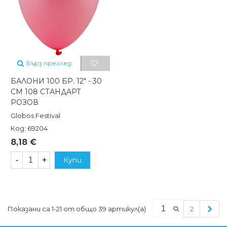
Бърз преглед
БАЛОНИ 100 БР. 12" - 30
СМ 108 СТАНДАРТ
РОЗОВ
Globos Festival
Код: 69204
8,18 €
-
+
Купи
Сле
Показани са 1-21 от общо 39 артикул(а)
2