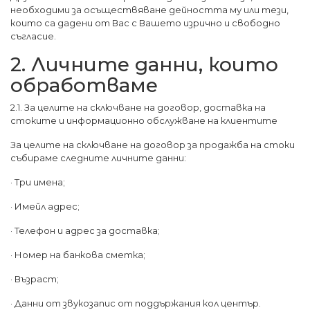
необходими за осъществяване дейността му или тези,
които са дадени от Вас с Вашето изрично и свободно
съгласие.
2. Личните данни, които
обработваме
2.1. За целите на сключване на договор, доставка на
стоките и информационно обслужване на клиентите
За целите на сключване на договор за продажба на стоки
събираме следните личните данни:
· Три имена;
· Имейл адрес;
· Телефон и адрес за доставка;
· Номер на банкова сметка;
· Възраст;
· Данни от звукозапис от поддържания кол център.