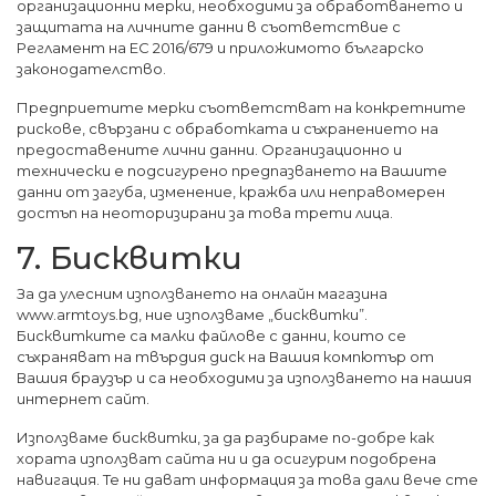
организационни мерки, необходими за обработването и
защитата на личните данни в съответствие с
Регламент на ЕС 2016/679 и приложимото българско
законодателство.
Предприетите мерки съответстват на конкретните
рискове, свързани с обработката и съхранението на
предоставените лични данни. Организационно и
технически е подсигурено предпазването на Вашите
данни от загуба, изменение, кражба или неправомерен
достъп на неоторизирани за това трети лица.
7. Бисквитки
За да улесним използването на онлайн магазина
www.armtoys.bg, ние използваме „бисквитки”.
Бисквитките са малки файлове с данни, които се
съхраняват на твърдия диск на Вашия компютър от
Вашия браузър и са необходими за използването на нашия
интернет сайт.
Използваме бисквитки, за да разбираме по-добре как
хората използват сайта ни и да осигурим подобрена
навигация. Те ни дават информация за това дали вече сте