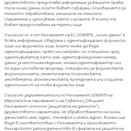
Дружеството представя информация за Вашите права,
типа лични данни, които биват събирани, основанието за
тяхното обработване, начините на тяхното
съхранение и използване, както случаите, в които те
биват предоставяни на трети лица.
Съгласно чл. 4 от Регламент на ЕС 2016/679, „лични данни“ е
всяка информация, свързана с идентифицирано физическо
лице или физическо лице, което може да бъде
идентифицирано, пряко или непряко, по-специално чрез
идентификатор като име, идентификационен номер,
данни за местонахождение, онлайн идентификатор или
по един или повече признаци, специфични за физическата,
физиологичната, генетичната, психическата,
умствената, икономическата, културната или социална
идентичност на това физическо лице.
Съгласно задълженията ни по Регламент 2016/679 на
Европейския парламент и на Съвета („Общият
Регламент относно защитата на данните”),
Дружеството гарантира, че обработването на лични
данни като име, адрес, телефон и имейл адрес, винаги ще
бъде в съответствие с Регламента и приложимото
българското законодателство в сферата на защита на