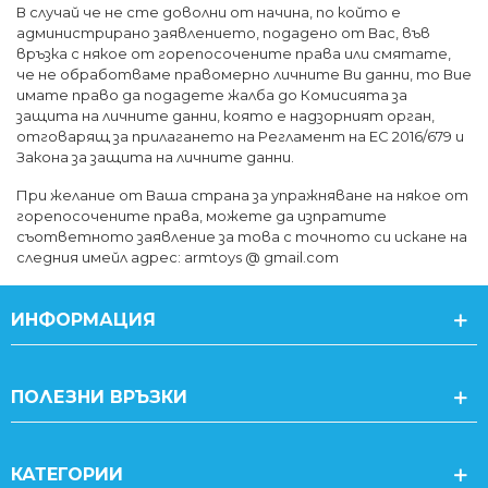
В случай че не сте доволни от начина, по който е
администрирано заявлението, подадено от Вас, във
връзка с някое от горепосочените права или смятате,
че не обработваме правомерно личните Ви данни, то Вие
имате право да подадете жалба до Комисията за
защита на личните данни, която е надзорният орган,
отговарящ за прилагането на Регламент на ЕС 2016/679 и
Закона за защита на личните данни.
При желание от Ваша страна за упражняване на някое от
горепосочените права, можете да изпратите
съответното заявление за това с точното си искане на
следния имейл адрес: armtoys @ gmail.com
ИНФОРМАЦИЯ
ПОЛЕЗНИ ВРЪЗКИ
КАТЕГОРИИ