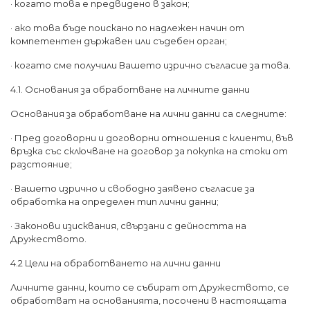
· когато това е предвидено в закон;
· ако това бъде поискано по надлежен начин от
компетентен държавен или съдебен орган;
· когато сме получили Вашето изрично съгласие за това.
4.1. Основания за обработване на личните данни
Основания за обработване на лични данни са следните:
· Пред договорни и договорни отношения с клиенти, във
връзка със сключване на договор за покупка на стоки от
разстояние;
· Вашето изрично и свободно заявено съгласие за
обработка на определен тип лични данни;
· Законови изисквания, свързани с дейността на
Дружеството.
4.2 Цели на обработването на лични данни
Личните данни, които се събират от Дружеството, се
обработват на основанията, посочени в настоящата