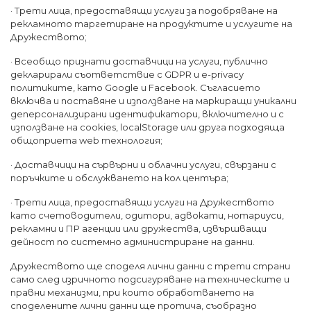
· Трети лица, предоставящи услуги за подобряване на
рекламното таргетиране на продуктите и услугите на
Дружеството;
· Всеобщо признати доставчици на услуги, публично
декларирали съответствие с GDPR и e-privacy
политиките, като Google и Facebook. Съгласието
включва и поставяне и използване на маркиращи уникални
деперсонализирани идентификатори, включително и с
използване на cookies, localStorage или друга подходяща
общоприета web технология;
· Доставчици на сървърни и облачни услуги, свързани с
поръчките и обслужването на кол центъра;
· Трети лица, предоставящи услуги на Дружеството
като счетоводители, одитори, адвокати, нотариуси,
рекламни и ПР агенции или дружества, извършващи
дейност по системно администриране на данни.
Дружеството ще споделя лични данни с трети страни
само след изричното подсигуряване на техническите и
правни механизми, при които обработването на
споделените лични данни ще протича, съобразно