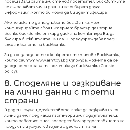
посещавали сайта или сте нов посетител. Бисквитките
не съхраняват лични данни и не събират друга
информация, която би могла да ви идентифицира.
Ако не искате да получавате бисквитки, моля
конфигурирайте своя интернет браузър да изтрие
всички бисквитки от хард диска на компютъра Ви, да
блокира бисквитките или да Ви предупреждава преди
съхраняването на бисквитки.
За да се запознаете с конкретните типове Бисквитки,
които сайтът www.armtoys.bg използва, можете да се
запознаете с нашата политика за бисквитки (Cookie
policy).
8. Споделяне и разкриване
на лични данни с трети
страни
В дадени случаи, Дружеството може да разкрива някои
лични данни пред наши партньори или подизпълнители,
които работят с нас, посредством предоставянето на
продукти и услуги, свързани с дейността на