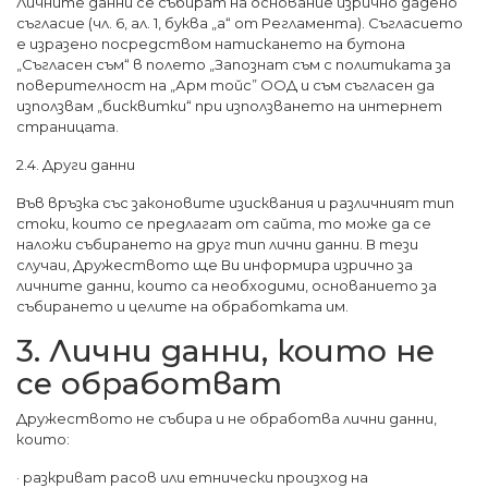
Личните данни се събират на основание изрично дадено
съгласие (чл. 6, ал. 1, буква „а“ от Регламента). Съгласието
е изразено посредством натискането на бутона
„Съгласен съм“ в полето „Запознат съм с политиката за
поверителност на „Арм тойс” ООД и съм съгласен да
използвам „бисквитки“ при използването на интернет
страницата.
2.4. Други данни
Във връзка със законовите изисквания и различният тип
стоки, които се предлагат от сайта, то може да се
наложи събирането на друг тип лични данни. В тези
случаи, Дружеството ще Ви информира изрично за
личните данни, които са необходими, основанието за
събирането и целите на обработката им.
3. Лични данни, които не
се обработват
Дружеството не събира и не обработва лични данни,
които:
· разкриват расов или етнически произход на