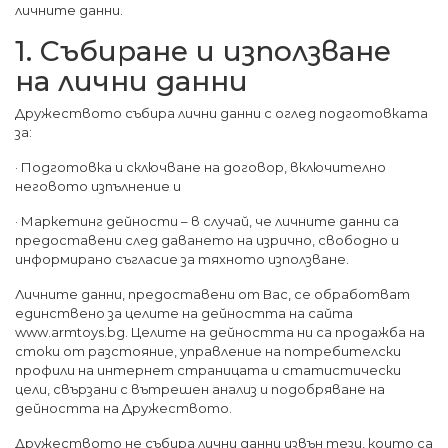
личните данни.
1. Събиране и използване
на лични данни
Дружеството събира лични данни с оглед подготовката
за:
· Подготовка и сключване на договор, включително
неговото изпълнение и
· Маркетинг дейности – в случай, че личните данни са
предоставени след даването на изрично, свободно и
информирано съгласие за тяхното използване.
Личните данни, предоставени от Вас, се обработват
единствено за целите на дейността на сайта
www.armtoys.bg. Целите на дейността ни са продажба на
стоки от разстояние, управление на потребителски
профили на интернет страницата и статистически
цели, свързани с вътрешен анализ и подобряване на
дейността на Дружеството.
Дружеството не събира лични данни извън тези, които са