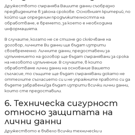
Дружеството съхранява Вашите данни съобразно
предвидените в закона срокове. Основният критерий, по
който ще определим продължителността на
обработване, е времето, за което е необходима
информацията.
В случаите, когато не се стигне до сключване на
договор, личните Ви данни ще бъдат изтрити
своевременно. Личните данни, предоставени за
изпълнението на договор ще бъдат съхранявани за срока
на неговото изпълнение. В случаите, в които
обработваме лични данни на основание Вашето
съгласие, то същите ще бъдат съхранявани докато не
оттеглите съгласието си и не упражните правото си да
бъдете забравени/да бъдат изтрити всички лични данни,
които сте предоставили.
6. Техническа сигурност
относно защитата на
лични данни
Дружеството е въвело всички технически и