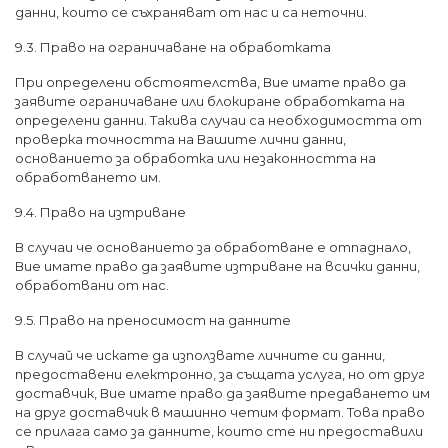
данни, които се съхраняват от нас и са неточни.
9.3. Право на ограничаване на обработката
При определени обстоятелства, Вие имате право да
заявите ограничаване или блокиране обработката на
определени данни. Такива случаи са необходимостта от
проверка точността на Вашите лични данни,
основанието за обработка или незаконността на
обработването им.
9.4. Право на изтриване
В случаи че основанието за обработване е отпаднало,
Вие имате право да заявите изтриване на всички данни,
обработвани от нас.
9.5. Право на преносимост на данните
В случай че искате да използвате личните си данни,
предоставени електронно, за същата услуга, но от друг
доставчик, Вие имате право да заявите предаването им
на друг доставчик в машинно четим формат. Това право
се прилага само за данните, които сте ни предоставили