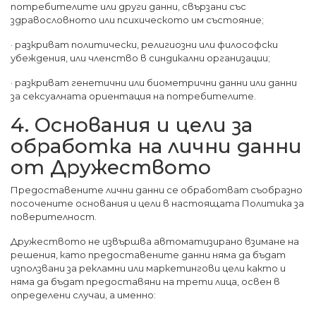
потребителите или други данни, свързани със
здравословното или психическото им състояние;
· разкриват политически, религиозни или философски
убеждения, или членство в синдикални организации;
· разкриват генетични или биометрични данни или данни
за сексуалната ориентация на потребителите.
4. Основания и цели за
обработка на лични данни
от Дружеството
Предоставените лични данни се обработват съобразно
посочените основания и цели в настоящата Политика за
поверителност.
Дружеството не извършва автоматизирано взимане на
решения, като предоставените данни няма да бъдат
използвани за рекламни или маркетингови цели както и
няма да бъдат предоставяни на трети лица, освен в
определени случаи, а именно: