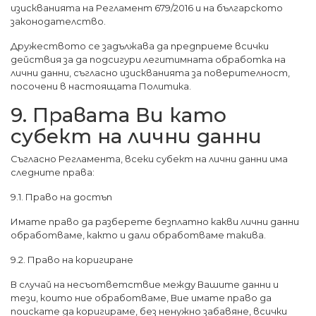
изискванията на Регламент 679/2016 и на българското
законодателство.
Дружеството се задължава да предприеме всички
действия за да подсигури легитимната обработка на
лични данни, съгласно изискванията за поверителност,
посочени в настоящата Политика.
9. Правата Ви като
субект на лични данни
Съгласно Регламента, всеки субект на лични данни има
следните права:
9.1. Право на достъп
Имате право да разберете безплатно какви лични данни
обработваме, както и дали обработваме такива.
9.2. Право на коригиране
В случай на несъответствие между Вашите данни и
тези, които ние обработваме, Вие имате право да
поискате да коригираме, без ненужно забавяне, всички