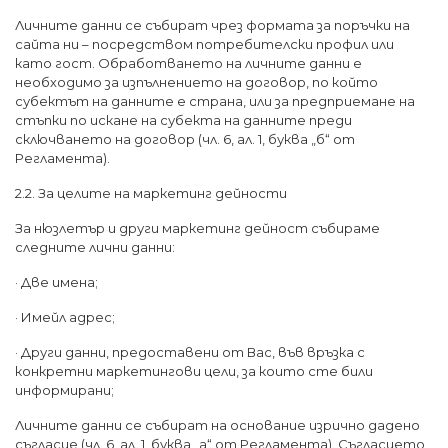
Личните данни се събират чрез формата за поръчки на
сайта ни – посредством потребителски профил или
като гост. Обработването на личните данни е
необходимо за изпълнението на договор, по който
субектът на данните е страна, или за предприемане на
стъпки по искане на субекта на данните преди
сключването на договор (чл. 6, ал. 1, буква „б“ от
Регламента).
2.2. За целите на маркетинг дейности
За нюзлетър и други маркетинг дейност събираме
следните лични данни:
· Две имена;
· Имейл адрес;
· Други данни, предоставени от Вас, във връзка с
конкретни маркетингови цели, за които сте били
информирани;
Личните данни се събират на основание изрично дадено
съгласие (чл. 6, ал. 1, буква „а“ от Регламента). Съгласието