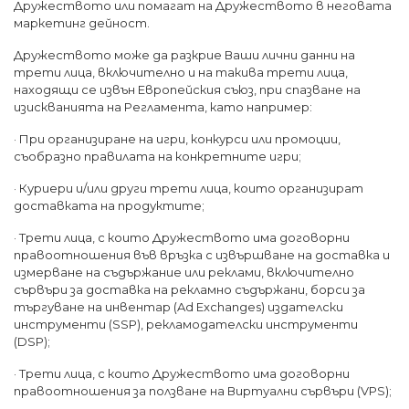
Дружеството или помагат на Дружеството в неговата
маркетинг дейност.
Дружеството може да разкрие Ваши лични данни на
трети лица, включително и на такива трети лица,
находящи се извън Европейския съюз, при спазване на
изискванията на Регламента, като например:
· При организиране на игри, конкурси или промоции,
съобразно правилата на конкретните игри;
· Куриери и/или други трети лица, които организират
доставката на продуктите;
· Трети лица, с които Дружеството има договорни
правоотношения във връзка с извършване на доставка и
измерване на съдържание или реклами, включително
сървъри за доставка на рекламно съдържани, борси за
търгуване на инвентар (Ad Exchanges) издателски
инструменти (SSP), рекламодателски инструменти
(DSP);
· Трети лица, с които Дружеството има договорни
правоотношения за ползване на Виртуални сървъри (VPS);