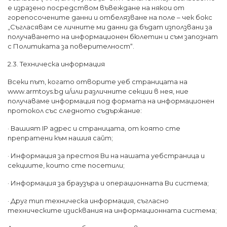
е изразено посредством въвеждане на някои от
горепосочените данни и отбелязване на поле – чек бокс
„Съгласявам се личните ми данни да бъдат използвани за
получаването на информационен бюлетин и съм запознат
с Политиката за поверителност“.
2.3. Техническа информация
Всеки път, когато отворите уеб страницата на
www.armtoys.bg и/или различните секции в нея, ние
получаваме информация под формата на информационен
протокол със следното съдържание:
· Вашият IP адрес и страницата, от която сте
препратени към нашия сайт;
· Информация за престоя Ви на нашата уебстраница и
секциите, които сте посетили;
· Информация за браузъра и операционната Ви система;
· Друг тип техническа информация, съгласно
техническите изисквания на информационната система;