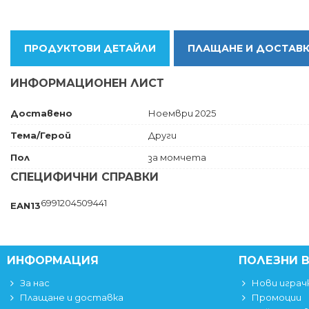
ПРОДУКТОВИ ДЕТАЙЛИ
ПЛАЩАНЕ И ДОСТАВ
ИНФОРМАЦИОНЕН ЛИСТ
Доставено
Ноември 2025
Тема/Герой
Други
Пол
за момчета
СПЕЦИФИЧНИ СПРАВКИ
6991204509441
EAN13
ИНФОРМАЦИЯ
ПОЛЕЗНИ 
За нас
Нови играч
Плащане и доставка
Промоции