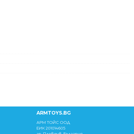
ARMTOYS.BG
АРМ ТОЙС ООД
ЕИК 201014605
гр. Пловдив, България