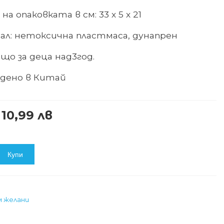
на опаковката в см: 33 х 5 х 21
ал:
нетоксична пластмаса, дунапрен
що за деца над
3
год.
дено в Китай
 10,99 лв
Купи
м желани