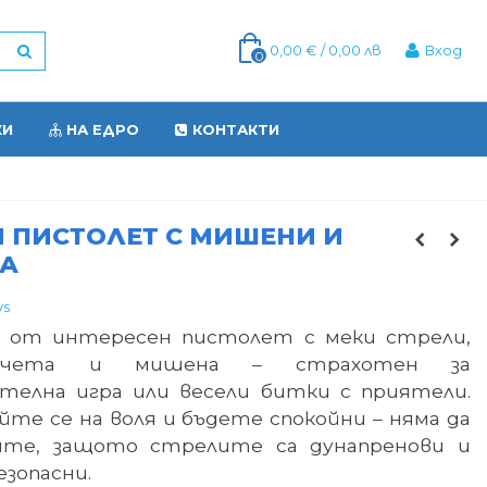
0,00 € / 0,00 лв
Вход
0
КИ
НА ЕДРО
КОНТАКТИ
 ПИСТОЛЕТ С МИШЕНИ И
ТА
ys
 от интересен пистолет с меки стрели,
нчета и мишена – страхотен за
телна игра или весели битки с приятели.
йте се на воля и бъдете спокойни – няма да
ите, защото стрелите са дунапренови и
езопасни.