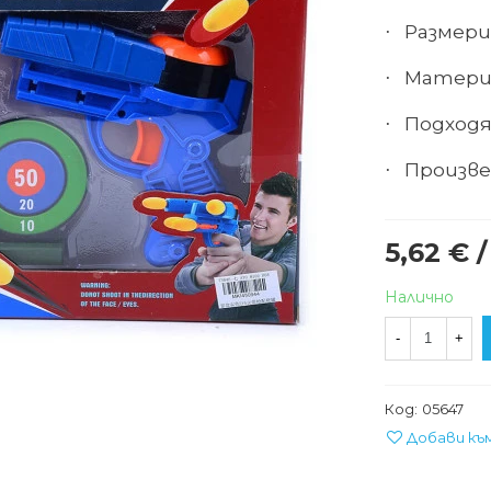
Размери 
·
Матери
·
Подходя
·
Произве
·
5,62 € /
Налично
-
+
Код:
05647
Добави къ