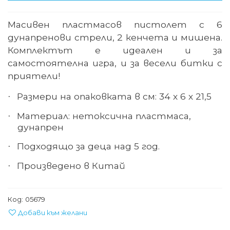
Масивен пластмасов пистолет с 6
дунапренови стрели, 2 кенчета и мишена.
Комплектът е идеален и за
самостоятелна игра, и за весели битки с
приятели!
Размери на опаковката в см: 34 х 6 х 21,5
·
Материал:
нетоксична пластмаса,
·
дунапрен
Подходящо за деца над
5
год.
·
Произведено в Китай
·
Код:
05679
Добави към желани