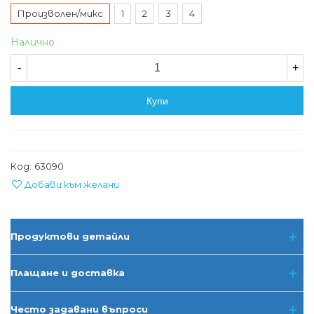
Произволен/микс
1
2
3
4
Налично
-
+
Купи
Код:
63090
Добави към желани
Продуктови детайли
Плащане и доставка
Често задавани въпроси