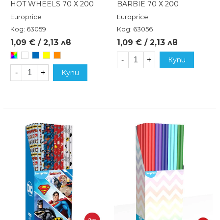
HOT WHEELS 70 Х 200
BARBIE 70 Х 200
Europrice
Europrice
Код: 63059
Код: 63056
1,09 € / 2,13 лв
1,09 € / 2,13 лв
Произволен/
Бял
Син
Жълт
Оранжев
-
+
Купи
микс
-
+
Купи