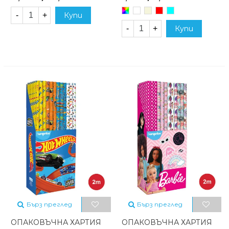
Произволен/
Бял
Бежов
Червен
Тюркоаз
-
+
Купи
микс
-
+
Купи
Бърз преглед
Бърз преглед
ОПАКОВЪЧНА ХАРТИЯ
ОПАКОВЪЧНА ХАРТИЯ