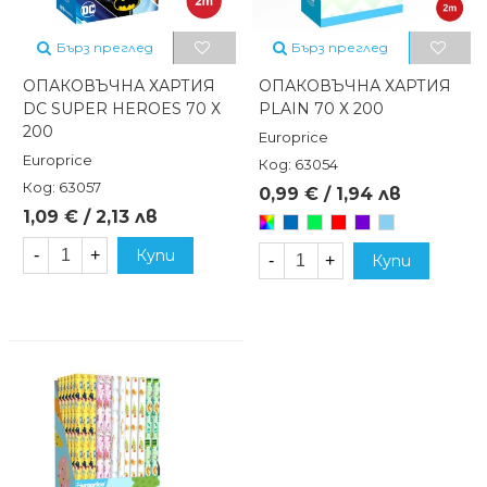
Бърз преглед
Бърз преглед
ОПАКОВЪЧНА ХАРТИЯ
ОПАКОВЪЧНА ХАРТИЯ
DC SUPER HEROES 70 Х
PLAIN 70 Х 200
200
Europrice
Europrice
Код: 63054
Код: 63057
0,99 € / 1,94 лв
1,09 € / 2,13 лв
Произволен/
Син
Зелен
Червен
Лилав
Светлосин
микс
-
+
Купи
-
+
Купи