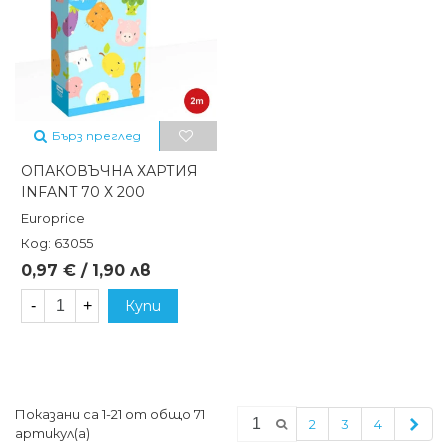
Бърз преглед
ОПАКОВЪЧНА ХАРТИЯ
INFANT 70 Х 200
Europrice
Код: 63055
0,97 € / 1,90 лв
-
+
Купи
Показани са 1-21 от общо 71
Сле
2
3
4
артикул(а)