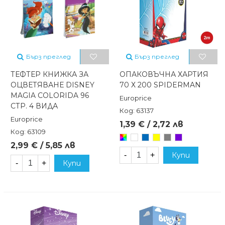
Бърз преглед
Бърз преглед
ТЕФТЕР КНИЖКА ЗА
ОПАКОВЪЧНА ХАРТИЯ
ОЦВЕТЯВАНЕ DISNEY
70 Х 200 SPIDERMAN
MAGIA COLORIDA 96
Europrice
СТР. 4 ВИДА
Код: 63137
Europrice
1,39 € / 2,72 лв
Код: 63109
Произволен/
Бял
Син
Жълт
Сив
Лилав
2,99 € / 5,85 лв
микс
-
+
Купи
-
+
Купи