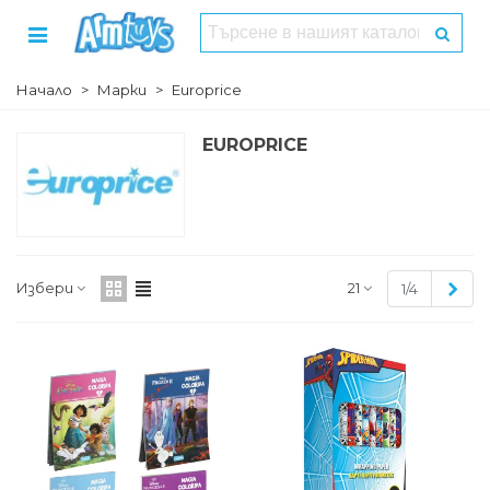
Начало
>
Марки
>
Europrice
EUROPRICE
Сле
Избери
21
1/4