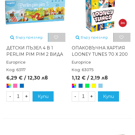
Бърз преглед
Бърз преглед
ДЕТСКИ ПЪЗЕЛ 4 В 1
ОПАКОВЪЧНА ХАРТИЯ
PERLIM PIM PIM 2 ВИДА
LOONEY TUNES 70 Х 200
Europrice
Europrice
Код: 63117
Код: 63075
6,29 € / 12,30 лв
1,12 € / 2,19 лв
Произволен/
Розов
Син
Произволен/
Син
Зелен
Жълт
Светлосин
микс
микс
-
+
Купи
-
+
Купи