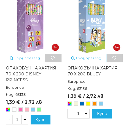
Бърз преглед
Бърз преглед
ОПАКОВЪЧНА ХАРТИЯ
ОПАКОВЪЧНА ХАРТИЯ
70 Х 200 DISNEY
70 Х 200 BLUEY
PRINCESS
Europrice
Europrice
Код: 63136
Код: 63138
1,39 € / 2,72 лв
1,39 € / 2,72 лв
Произволен/
Бежов
Син
Жълт
Оранжев
Светлосин
микс
Произволен/
Бял
Розов
Светлорозов
Светлосин
Светло
-
+
Купи
микс
зелен
-
+
Купи