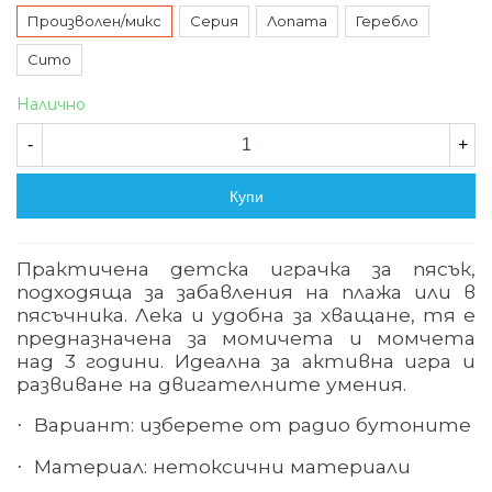
Произволен/микс
Серия
Лопата
Геребло
Сито
Налично
-
+
Купи
Практичена детска играчка за пясък,
подходяща за забавления на плажа или в
пясъчника. Лека и удобна за хващане, тя е
предназначена за момичета и момчета
над 3 години. Идеална за активна игра и
развиване на двигателните умения.
Вариант: изберете от радио бутоните
·
Материал: нетоксични материали
·