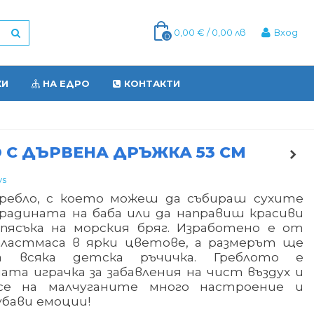
0,00 € / 0,00 лв
Вход
0
КИ
НА ЕДРО
КОНТАКТИ
 С ДЪРВЕНА ДРЪЖКА 53 СМ
ys
ребло, с което можеш да събираш сухите
градината на баба или да направиш красиви
 пясъка на морския бряг. Изработено е от
пластмаса в ярки цветове, а размерът ще
а всяка детска ръчичка. Греблото е
та играчка за забавления на чист въздух и
се на малчуганите много настроение и
убави емоции!