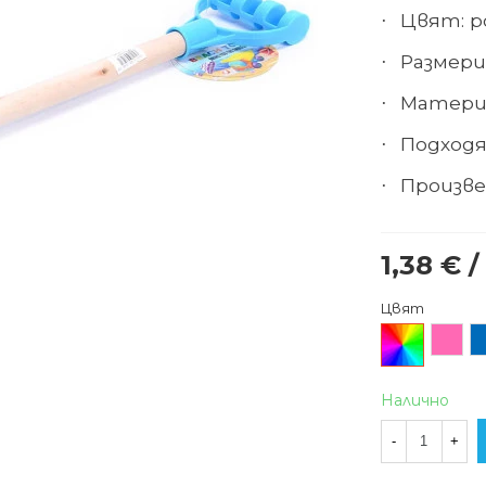
Цвят: р
·
Размери 
·
Матери
·
Подходя
·
Произве
·
1,38 € /
Цвят
Произволен/
Розов
С
микс
Налично
-
+