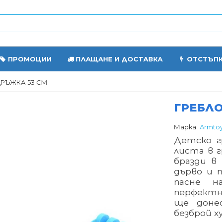
ПРОМОЦИИ
ПЛАЩАНЕ И ДОСТАВКА
ОТСТЪП
ДРЪЖКА 53 СМ
ГРЕБЛО
Марка:
Armto
Детско г
листа в 
бразди в
дърво и 
пасне н
перфектна
ще доне
безброй х