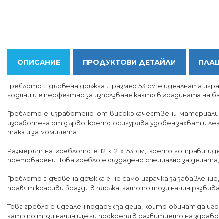
ОПИСАНИЕ
ПРОДУКТОВИ ДЕТАЙЛИ
ПЛАЩ
Греблото с дървена дръжка и размер 53 см е идеалната играч
години и е перфектно за използване както в градината на баба
Греблото е изработено от висококачествени материали -
изработена от дърво, което осигурява удобен захват и лек
така и за момичета.
Размерът на греблото е 12 х 2 х 53 см, което го прави и
претоварени. Това гребло е създадено специално за децата,
Греблото с дървена дръжка е не само играчка за забавлени
правят красиви бразди в пясъка, като по този начин разв
Това гребло е идеален подарък за деца, които обичат да игр
като по този начин ще ги подкрепя в развитието на здраво