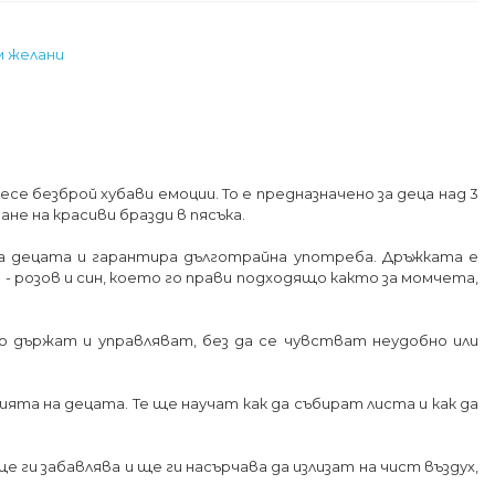
м желани
есе безброй хубави емоции. То е предназначено за деца над 3
ане на красиви бразди в пясъка.
за децата и гарантира дълготрайна употреба. Дръжката е
- розов и син, което го прави подходящо както за момчета,
 го държат и управляват, без да се чувстват неудобно или
ята на децата. Те ще научат как да събират листа и как да
е ги забавлява и ще ги насърчава да излизат на чист въздух,