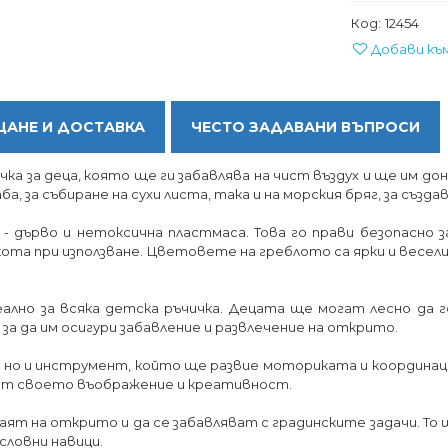
Код:
12454
Добави къ
АНЕ И ДОСТАВКА
ЧЕСТО ЗАДАВАНИ ВЪПРОСИ
ка за деца, която ще ги забавлява на чист въздух и ще им дон
, за събиране на сухи листа, така и на морския бряг, за създав
 дърво и нетоксична пластмаса. Това го прави безопасно 
ота при използване. Цветовете на греблото са ярки и весели 
деално за всяка детска ръчичка. Децата ще могат лесно да
 за да им осигури забавление и развлечение на открито.
е, но и инструмент, който ще развие моториката и координаци
иват своето въображение и креативност.
аят на открито и да се забавляват с градинските задачи. То щ
словни навици.