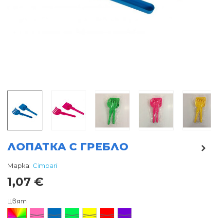
ЛОПАТКА С ГРЕБЛО
Марка:
Cimbari
1,07 €
Цвят
Произволен/
Розов
Син
Зелен
Жълт
Червен
Лилав