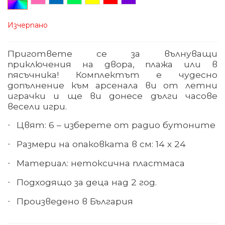
микс
Изчерпано
Пригответе се за вълнуващи
приключения
на двора, плажа или в
пясъчника! Комплектът е чудесно
допълнение към арсенала ви от летни
играчки и ще ви донесе дълги часове
весели игри.
Цвят: 6 – изберете от радио бутоните
·
Размери на опаковката в см: 14 х 24
·
Материал
:
нетоксична пластмаса
·
Подходящо за деца над 2 год.
·
Произведено в България
·