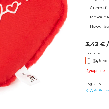
Състав:
·
Може да
·
Произве
·
3,42 € /
Вариант
Произволен
Изчерпано
Код:
21574
Добави къ