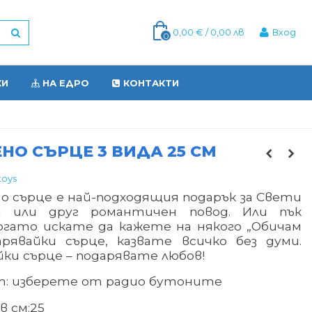
0,00 € / 0,00 лв
Вход
0
КИ
НА ЕДРО
КОНТАКТИ
О СЪРЦЕ 3 ВИДА 25 СМ
toys
о сърце е най-подходящия подарък за Свети
н или друг романтичен повод. Или пък
огато искате да кажете на някого „Обичам
арявайки сърце, казвате всичко без думи.
ки сърце – подарявате любов!
т: изберете от радио бутоните
в см
:
25