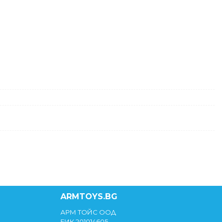
ARMTOYS.BG
АРМ ТОЙС ООД
ЕИК 201014605