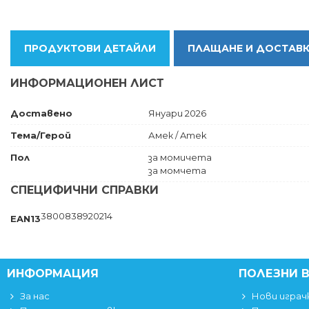
ПРОДУКТОВИ ДЕТАЙЛИ
ПЛАЩАНЕ И ДОСТАВ
ИНФОРМАЦИОНЕН ЛИСТ
Доставено
Януари 2026
Тема/Герой
Амек / Amek
Пол
за момичета
за момчета
СПЕЦИФИЧНИ СПРАВКИ
3800838920214
EAN13
ИНФОРМАЦИЯ
ПОЛЕЗНИ 
За нас
Нови играч