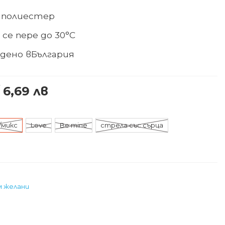
 полиестер
 се
пере до 30°С
дено в
България
 6,69 лв
/микс
Love
Be mine
стрела със сърца
м желани