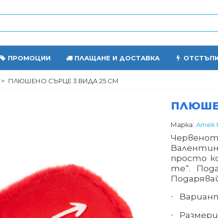
ПРОМОЦИИ
ПЛАЩАНЕ И ДОСТАВКА
ОТСТЪП
>
ПЛЮШЕНО СЪРЦЕ 3 ВИДА 25 СМ
ПЛЮШЕН
Марка:
Amek 
Червенот
Валенти
просто к
те“. Под
Подарявай
Вариан
·
Размери
·