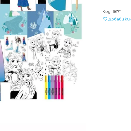
Код:
66711
Добави къ