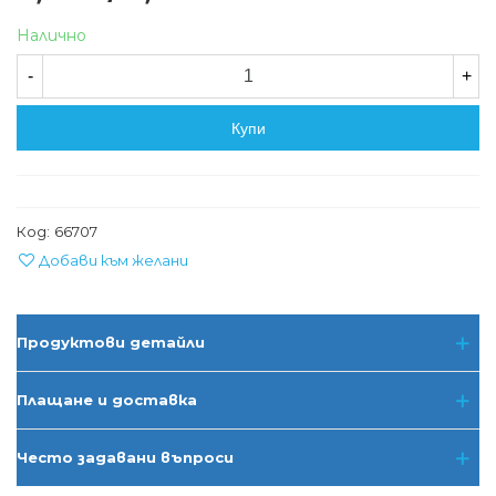
Налично
-
+
Купи
Код:
66707
Добави към желани
Продуктови детайли
Плащане и доставка
Често задавани въпроси