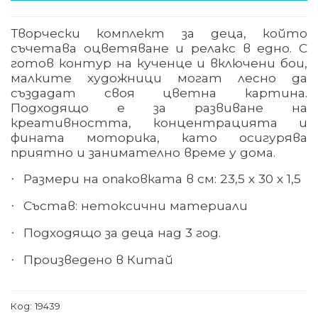
Творчески комплект за деца, който
съчетава оцветяване и релакс в едно. С
готов контур на кученце и включени бои,
малките художници могат лесно да
създадат своя цветна картина.
Подходящо е за развиване на
креативността, концентрацията и
фината моторика, като осигурява
приятно и занимателно време у дома.
Размери
на опаковката в см
:
23,5
х
30
х
1,5
·
Състав:
нетоксични материали
·
Подходящо за деца над 3 год.
·
Произведено в
Китай
·
Код:
19439