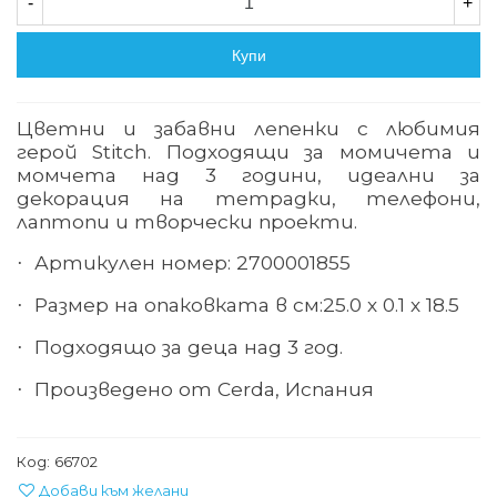
-
+
Купи
Цветни и забавни лепенки с любимия
герой Stitch. Подходящи за момичета и
момчета над 3 години, идеални за
декорация на тетрадки, телефони,
лаптопи и творчески проекти.
Артикулен номер: 2700001855
·
Размер на опаковката в см:
25.0 х 0.1 х 18.5
·
Подходящо за деца над 3 год.
·
Произведено от Cerda, Испания
·
Код:
66702
Добави към желани