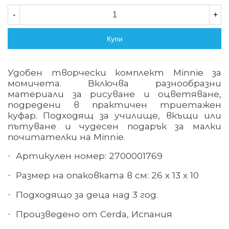
-
+
Купи
Удобен творчески комплект
Minnie за
момичета
. Включва разнообразни
материали за рисуване и оцветяване,
подредени в практичен триетажен
куфар. Подходящ за училище, вкъщи или
пътуване и чудесен подарък за малки
почитателки на Minnie.
Артикулен номер: 2700001769
·
Размер на опаковката в см: 26 х 13 х 10
·
Подходящо за деца над 3 год.
·
Произведено от Cerda, Испания
·