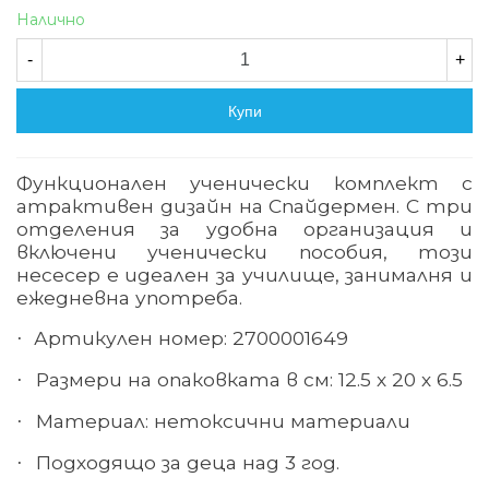
Налично
-
+
Купи
Функционален ученически комплект с
атрактивен дизайн на Спайдермен. С три
отделения за удобна организация и
включени ученически пособия, този
несесер е идеален за училище, занималня и
ежедневна употреба.
Артикулен номер: 2700001649
·
Размери на опаковката в см: 12.5 х 20 х 6.5
·
Материал: нетоксични материали
·
Подходящо за деца над 3 год.
·