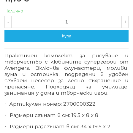
Налично
-
+
Купи
Практичен комплект за рисуване и
творчество с любимите супергерои от
Avengers. Включва
флумастери, моливи,
гума и острилка
, подредени в удобен
сгъваем несесер за лесно съхранение и
пренасяне. Подходящ за училище,
занимания у дома и творчески игри.
Артикулен номер: 2700000322
·
Размери сгънат в см: 19.5 х 8 х 8
·
Размери разсгънат в см: 34 х 19.5 х 2
·