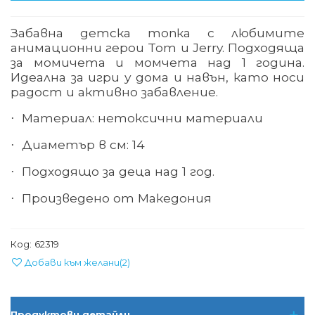
Забавна детска топка с любимите
анимационни герои Tom и Jerry. Подходяща
за момичета и момчета над 1 година.
Идеална за игри у дома и навън, като носи
радост и активно забавление.
Материал: нетоксични материали
·
Диаметър в см: 14
·
Подходящо за деца над 1 год.
·
Произведено от Македония
·
Код:
62319
Добави към желани
(
2
)
Продуктови детайли