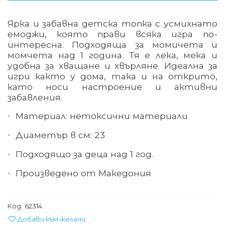
Ярка и забавна детска топка с усмихнато
емоджи, която прави всяка игра по-
интересна. Подходяща за момичета и
момчета над 1 година. Тя е лека, мека и
удобна за хващане и хвърляне. Идеална за
игри както у дома, така и на открито,
като носи настроение и активни
забавления.
Материал: нетоксични материали
·
Диаметър в см: 23
·
Подходящо за деца над 1 год.
·
Произведено от Македония
·
Код:
62314
Добави към желани