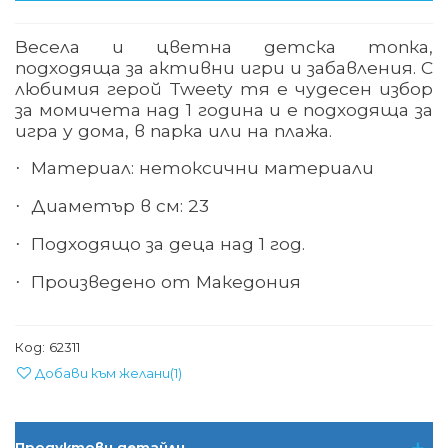
Весела и цветна детска топка,
подходяща за активни игри и забавления. С
любимия герой Tweety тя е чудесен избор
за момичета над 1 година и е подходяща за
игра у дома, в парка или на плажа.
Материал: нетоксични материали
·
Диаметър в см: 23
·
Подходящо за деца над 1 год.
·
Произведено от Македония
·
Код:
62311
Добави към желани
(
1
)
Продуктови детайли