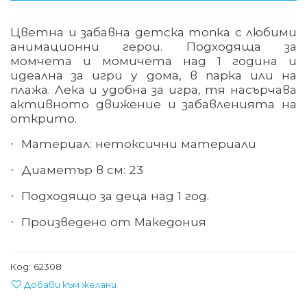
Цветна и забавна детска топка с любими
анимационни герои. Подходяща за
момчета и момичета над 1 година и
идеална за игри у дома, в парка или на
плажа. Лека и удобна за игра, тя насърчава
активното движение и забавленията на
открито.
Материал: нетоксични материали
·
Диаметър в см: 23
·
Подходящо за деца над 1 год.
·
Произведено от Македония
·
Код:
62308
Добави към желани