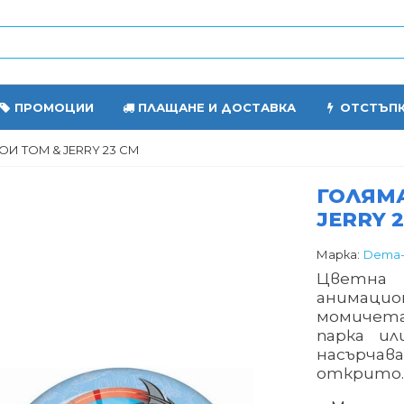
ПРОМОЦИИ
ПЛАЩАНЕ И ДОСТАВКА
ОТСТЪП
И TOM & JERRY 23 СМ
ГОЛЯМА
JERRY 
Марка:
Dema-S
Цветна
анимаци
момичета
парка ил
насърчав
открито.