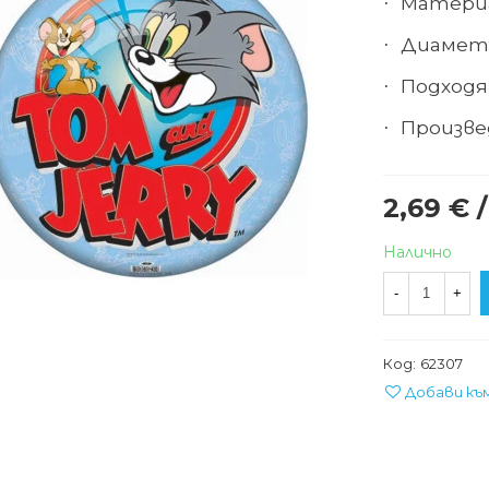
Материа
·
Диаметъ
·
Подходящ
·
Произве
·
2,69 € /
Налично
-
+
Код:
62307
Добави къ