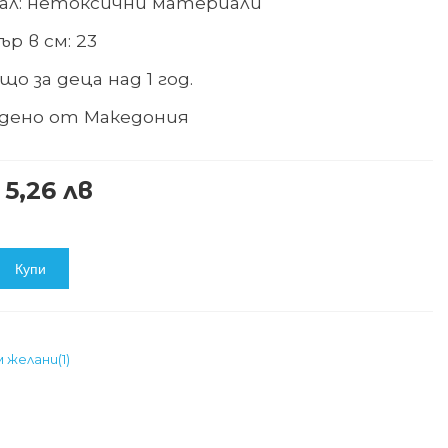
л: нетоксични материали
р в см: 23
о за деца над 1 год.
дено от Македония
 5,26 лв
Купи
м желани
(
1
)