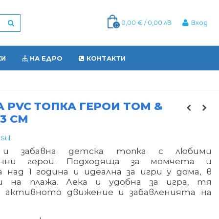
0,00 € / 0,00 лв
Вход
0
КИ
НА ЕДРО
КОНТАКТИ
 PVC ТОПКА ГЕРОИ TOM &
23 СМ
til
 и забавна детска топка с любими
онни герои. Подходяща за момчета и
 над 1 година и идеална за игри у дома, в
и на плажа. Лека и удобна за игра, тя
а активното движение и забавленията на