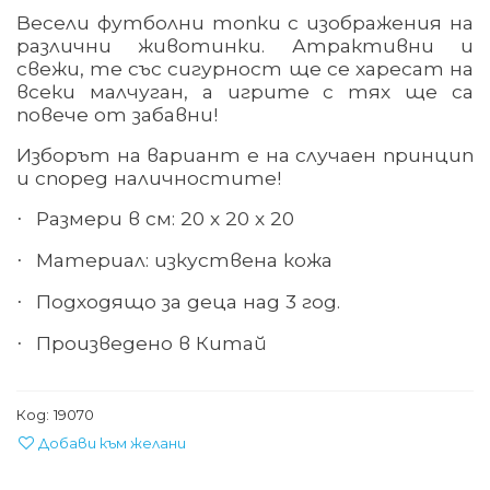
Весели футболни топки с изображения на
различни животинки. Атрактивни и
свежи, те със сигурност ще се харесат на
всеки малчуган, а игрите с тях ще са
повече от забавни!
Изборът на вариант е на случаен принцип
и според наличностите!
Размери
в см: 20 х 20 х 20
·
Материал
:
изкуствена кожа
·
Подходящо за деца над 3 год.
·
Произведено в
Китай
·
Код:
19070
Добави към желани