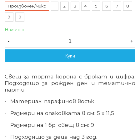
Произволен/микс
1
2
3
4
5
6
7
8
9
0
Налично
-
+
Купи
Свещ за торта корона с брокат и цифра.
Подходящо за рожден ден и тематично
парти.
Материал: парафинов восък
·
Размери на опаковката в см: 5 х 11,5
·
Размери на 1 бр. свещ в см: 9
·
Подходящо за деца над 3
год.
·