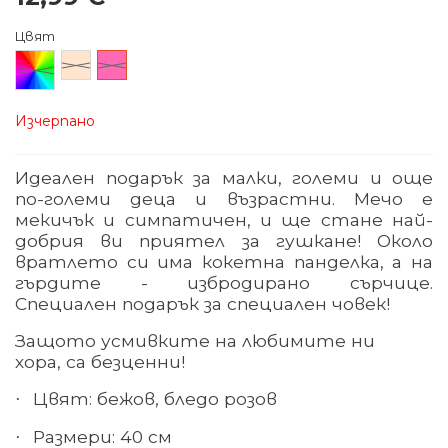
Цвят
Произволен/
Бежов
Розов
микс
Изчерпано
Идеален подарък за малки, големи и още
по-големи деца и възрастни. Мечо е
мекичък и симпатичен
,
и ще стане най-
добрия ви приятел за гушкане! Около
вратлето си има кокетна панделка, а на
гърдите - избродирано сърчице.
Специален подарък за специален човек!
Защото усмивките на любимите
н
и
хора, са безценни!
Цвят: бежов, бледо розов
·
Размери: 40 см
·