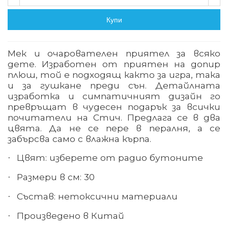
Купи
Мек и очарователен приятел за всяко
дете. Изработен от приятен на допир
плюш, той е подходящ както за игра, така
и за гушкане преди сън. Детайлната
изработка и симпатичният дизайн го
превръщат в чудесен подарък за всички
почитатели на Стич. Предлага се в два
цвята. Да не се пере в пералня, а се
забърсва само с влажна кърпа.
Цвят: изберете от радио бутоните
·
Размери в см: 30
·
Състав: нетоксични материали
·
Произведено в Китай
·