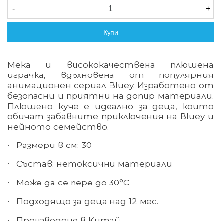
-
+
Купи
Мека и висококачествена плюшена
играчка, вдъхновена от популярния
анимационен сериал Bluey. Изработено от
безопасни и приятни на допир материали.
Плюшено куче е идеално за деца, които
обичат забавните приключения на Bluey и
нейното семейство.
Размери в см: 30
·
Състав: нетоксични материали
·
Може да се пере до 30°С
·
Подходящо за деца над 12 мес.
·
Произведено в Китай
·