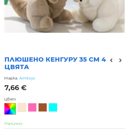
ПЛЮШЕНО КЕНГУРУ 35 СМ 4
ЦВЯТА
Марка:
Armtoys
7,66 €
Цвят
Произволен/
Бежов
Розов
Кафяв
Тюркоаз
микс
Налично