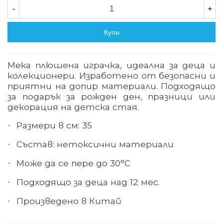
-
+
Купи
Мека плюшена играчка, идеална за деца и
колекционери. Изработено от безопасни и
приятни на допир материали. Подходящо
за подарък за рожден ден, празници или
декорация на детска стая
.
Размери в см: 35
·
Състав: нетоксични материали
·
Може да се пере до 30°С
·
Подходящо за деца над 12 мес.
·
Произведено в Китай
·