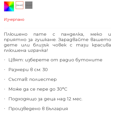
Произволен/
Бял
Сив
микс
Изчерпано
Плюшено пате с панделка, меко и
приятно за гушкане. Зарадвайте вашето
дете или близък човек с тази красива
плюшена играчка!
Цвят: изберете от радио бутоните
·
Размери в см: 30
·
Състав: полиестер
·
Може да се пере до 30°С
·
Подходящо за деца над 12 мес.
·
Произведено в България
·