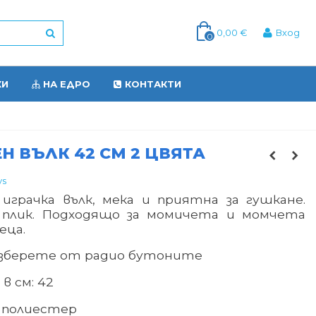
0,00 €
Вход
0
КИ
НА ЕДРО
КОНТАКТИ
 ВЪЛК 42 СМ 2 ЦВЯТА
ys
играчка вълк, мека и приятна за гушкане.
: плик. Подходящо за момичета и момчета
еца.
изберете от радио бутоните
в см: 42
 полиестер