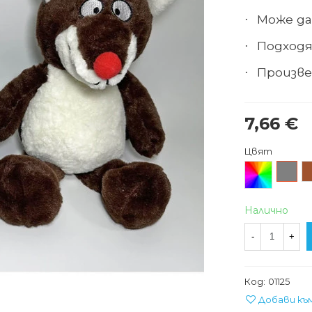
Може да
·
Подходя
·
Произве
·
7,66 €
Цвят
Произволен/
Сив
К
микс
Налично
-
+
Код:
01125
Добави къ