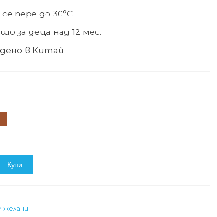
 се пере до 30°С
що за деца над 12 мес.
дено в Китай
афяв
Купи
м желани