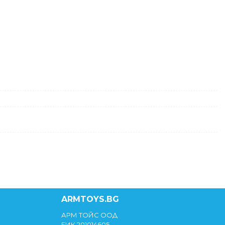
ARMTOYS.BG
АРМ ТОЙС ООД
ЕИК 201014605