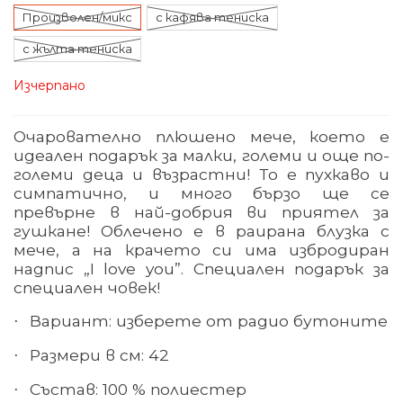
Произволен/микс
с кафява тениска
с жълта тениска
Изчерпано
Очарователно плюшено мече, което е
идеален подарък за малки, големи и още по-
големи деца и възрастни! То е пухкаво и
симпатично, и много бързо ще се
превърне в най-добрия ви приятел за
гушкане! Облечено е в раирана блузка с
мече, а на крачето си има избродиран
надпис „I love you”. Специален подарък за
специален човек!
Вариант: изберете от радио бутоните
·
Размери в см: 42
·
Състав: 100 % полиестер
·