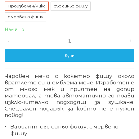
Произволен/микс
със синьо фишу
с червено фишу
Налично
-
+
Купи
Чаровен мечо с кокетно фишу около
вратлето си и емблема мече. Изработен е
от много мек и приятен на допир
материал, а това автоматично го прави
изключително подходящ за гушкане.
Специален подарък, за който не е нужен
повод!
Вариант: със синьо фишу, с червено
·
фишу