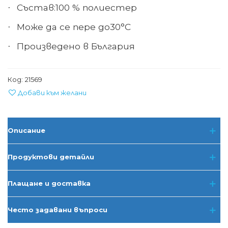
Състав:
100 % полиестер
·
Може да се пере до
30°С
·
Произведено в
България
·
Код:
21569
Добави към желани
Описание
Продуктови детайли
Плащане и доставка
Често задавани въпроси