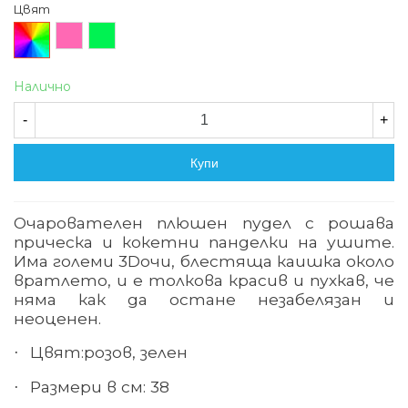
Цвят
Произволен/
Розов
Зелен
микс
Налично
-
+
Купи
Очарователен плюшен пудел с рошава
прическа и кокетни панделки на ушите.
Има големи 3
D
очи, блестяща каишка около
вратлето, и е толкова красив и пухкав, че
няма как да остане незабелязан и
неоценен.
Цвят
:
розов, зелен
·
Размер
и в см: 38
·