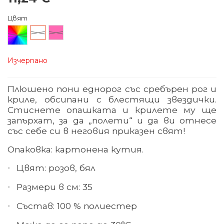
Цвят
Произволен/
Бял
Розов
микс
Изчерпано
Плюшено пони еднорог със сребърен рог и
криле, обсипани с блестящи звездички.
Стиснете опашката и крилете му ще
запърхат, за да „полети“ и да ви отнесе
със себе си в неговия приказен свят!
Опаковка: картонена кутия.
Цвят
:
розов, бял
·
Размер
и в см: 35
·
Състав:
100 % полиестер
·