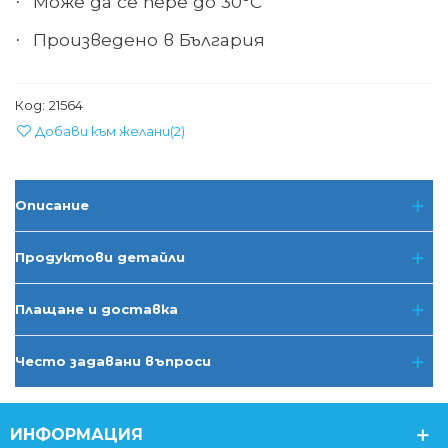
Може да се пере до
30°С
·
Произведено в
България
·
Код:
21564
Добави към желани
(
2
)
Описание
Продуктови детайли
Плащане и доставка
Често задавани въпроси
ИНФОРМАЦИЯ