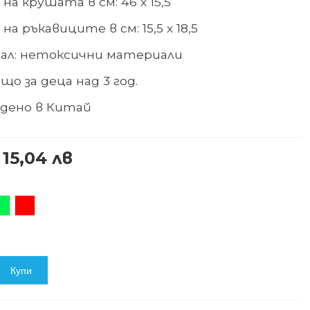
на крушата в см
:
46
х
15,5
на ръкавиците в см
:
15,5
х
18,
5
ал: нетоксични материали
що за деца над 3 год.
дено в
Китай
 15,04 лв
елен
Червен
Купи