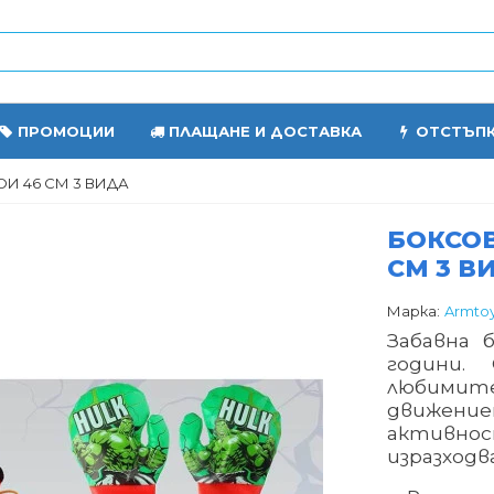
ПРОМОЦИИ
ПЛАЩАНЕ И ДОСТАВКА
ОТСТЪП
И 46 СМ 3 ВИДА
БОКСОВ
СМ 3 В
Марка:
Armto
Забавна 
години.
любимите
движени
активнос
изразходв