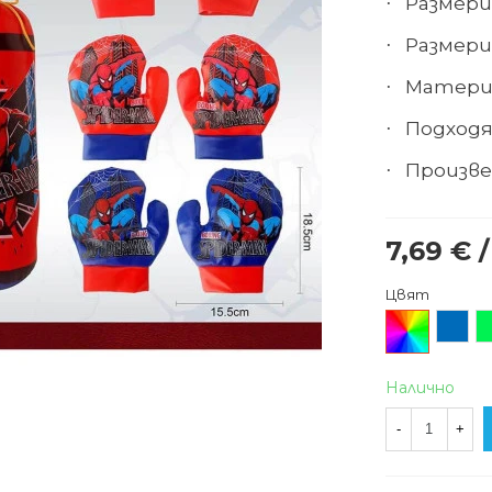
Размери
·
Размери
·
Матери
·
Подходя
·
Произве
·
7,69 € /
Цвят
Произволен/
Син
З
микс
Налично
-
+