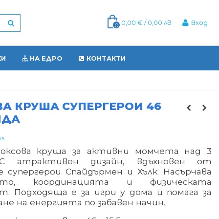
0,00 € / 0,00 лв
Вход
0
КИ
НА ЕДРО
КОНТАКТИ
А КРУША СУПЕРГЕРОИ 46
ИДА
ys
боксова круша за активни момчета над 3
 С атрактивен дизайн, вдъхновен от
 супергерои Спайдърмен и Хълк. Насърчава
ето, координацията и физическата
т. Подходяща е за игри у дома и помага за
ане на енергията по забавен начин.