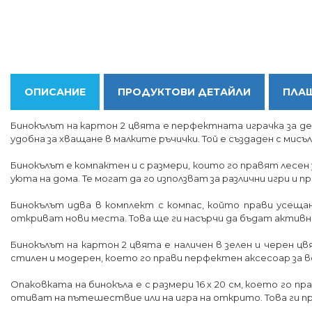
ОПИСАНИЕ
ПРОДУКТОВИ ДЕТАЙЛИ
ПЛАЩ
Бинокълът на картон 2 цвята е перфектната играчка за дец
удобна за хващане в малките ръчички. Той е създаден с мисъл 
Бинокълът е компактен и с размери, които го правят лесен з
уюта на дома. Те могат да го използват за различни игри 
Бинокълът идва в комплект с компас, който прави усеща
откриват нови места. Това ще ги насърчи да бъдат активни
Бинокълът на картон 2 цвята е наличен в зелен и черен ц
стилен и модерен, което го прави перфектен аксесоар за в
Опаковката на бинокъла е с размери 16 х 20 см, което го п
отиват на пътешествие или на игра на открито. Това ги пр