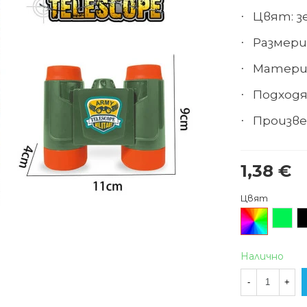
Цвят: з
·
Размери 
·
Матери
·
Подходя
·
Произве
·
1,38 €
Цвят
Произволен/
Зелен
Ч
микс
Налично
-
+