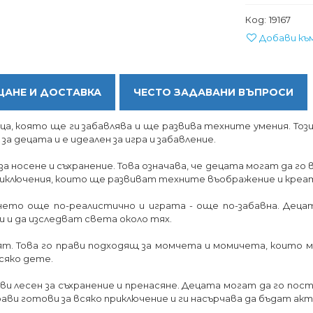
Код:
19167
Добави къ
АНЕ И ДОСТАВКА
ЧЕСТО ЗАДАВАНИ ВЪПРОСИ
а, която ще ги забавлява и ще развива техните умения. Тоз
за децата и е идеален за игра и забавление.
а носене и съхранение. Това означава, че децата могат да го вз
и приключения, които ще развиват техните въображение и кре
нето още по-реалистично и играта - още по-забавна. Децат
 и да изследват света около тях.
вят. Това го прави подходящ за момчета и момичета, които м
сяко дете.
рави лесен за съхранение и пренасяне. Децата могат да го по
ави готови за всяко приключение и ги насърчава да бъдат акт