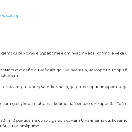
м желани
(
1
)
и детски бинокъл е изработен от пластмаса, която е лека и
емат със себе си навсякъде - на планина, на море или дори в
ативност.
а могат да използват компаса, за да се ориентират и да
огат да изберат цвета, който най-много им харесва. Той е
ставят в раницата си или да го сложат в чантата си, когато
ивни и на открито.