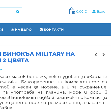
0,00 €
Вход
0
КИ
НА ЕДРО
КОНТАКТИ
 БИНОКЪЛ MILITARY НА
 2 ЦВЯТА
ys
астмасов бинокъл, лек и удобен за хващане
ръчички. Благодарение на компактните си
той е лесен за носене, а и за съхранение.
 за употреба на планина, море и дори в
ома! Бинокълът идва в комплект с компас, за
 усещането още по-реалистично, а играта -
бавна!