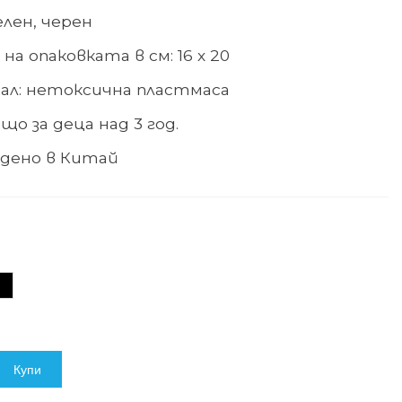
елен, черен
на опаковката в см: 16 х 20
ал:
нетоксична пластмаса
що за деца над
3
год.
дено в Китай
ерен
Купи