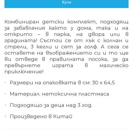
Купи
Комбиниран детски комплект, подходящ
за забавления както у дома, така и на
открито – в парка, на двора или в
градината! Състои се от лък с колчан и
стрели, 3 кегли и сет за голф. А сега се
оставете на въображението си и то ще
ви отведе в правилната посока, за да
превърнете играта в магическо
приключение!
Размери на опаковката в см: 30 х 64,5
·
Материал: нетоксична пластмаса
·
Подходящо за деца над 3 год.
·
Произведено в Китай
·